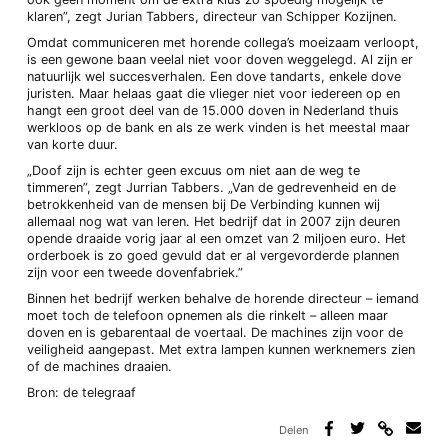
klaren”, zegt Jurian Tabbers, directeur van Schipper Kozijnen.
Omdat communiceren met horende collega’s moeizaam verloopt,
is een gewone baan veelal niet voor doven weggelegd. Al zijn er
natuurlijk wel succesverhalen. Een dove tandarts, enkele dove
juristen. Maar helaas gaat die vlieger niet voor iedereen op en
hangt een groot deel van de 15.000 doven in Nederland thuis
werkloos op de bank en als ze werk vinden is het meestal maar
van korte duur.
„Doof zijn is echter geen excuus om niet aan de weg te
timmeren”, zegt Jurrian Tabbers. „Van de gedrevenheid en de
betrokkenheid van de mensen bij De Verbinding kunnen wij
allemaal nog wat van leren. Het bedrijf dat in 2007 zijn deuren
opende draaide vorig jaar al een omzet van 2 miljoen euro. Het
orderboek is zo goed gevuld dat er al vergevorderde plannen
zijn voor een tweede dovenfabriek.”
Binnen het bedrijf werken behalve de horende directeur – iemand
moet toch de telefoon opnemen als die rinkelt – alleen maar
doven en is gebarentaal de voertaal. De machines zijn voor de
veiligheid aangepast. Met extra lampen kunnen werknemers zien
of de machines draaien.
Bron: de telegraaf
Delen
Deel
Deel
Deel
Deel