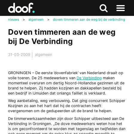
in
Doof.nl
Zoeken
Terug
Zoeken
Naar
naar
nieuws
>
algemeen
>
doven timmeren aan de weg bij de verbinding
menu
boven
Doven timmeren aan de weg
bij De Verbinding
31-03-2009
algemeen
GRONINGEN – De eerste ’dovenfabriek’ van Nederland draait op
volle toeren. De 25 medewerkers van
De Verbinding
maken
momenteel overuren om dertig Noord-Hollandse gezinnen uit de
brand te helpen. Zij hadden kozijnen en dakkapellen besteld bij
een bedrijf in IJmuiden dat onlangs failliet is verklaard.
Weg aanbetaling, weg verbouwing. Dat ging concurrent Schipper
Kozijnen zo aan het hart dat hij de contracten heeft
overgenomen om de gedupeerden uit de brand te helpen.
De timmerwerkzaamheden zijn door Schipper uitbesteed aan De
Verbinding in Groningen. „De dove medewerkers weten hoe het
is om geconfronteerd te worden met tegenslag en twijfelden dan
ook geen moment om de extra klus zo spoedig mogelijk te