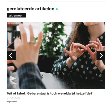
via
op
op
via
link
Facebook
Twitter
e-
gerelateerde artikelen
mail
algemeen
a
Feit of fabel: ‘Gebarentaal is toch wereldwijd hetzelfde?’
P
04-08-2026
2
algemeen
a