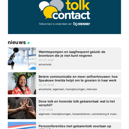
nieuws
Warmtepompen en laagfrequent geluid: de
bromtoon die je niet kunt negeren
09-07-2026
advertorial
Betere communicatie en meer zelfvertrouwen: hoe
Speaksee Imelda helpt om te groeien in haar werk
30-06-2026
advertorial, algemeen, hooroplossingen, interview
Dove tolk en horende tolk gebarentaal: wat is het
verschil?
21-07-2026
algemeen, hooroplossingen, hoorproblemen, samenleving & maatschappij
Persconferenties met gebarentolk voortaan op