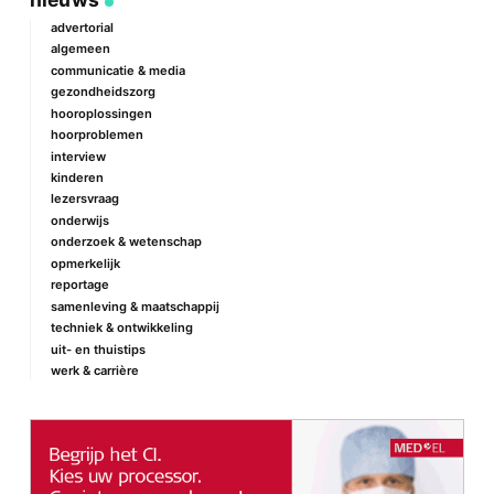
Je e-mailadres wordt niet gepubliceerd.
Vereiste velden zijn
gemarkeerd met
*
advertorial
algemeen
Reactie
*
communicatie & media
gezondheidszorg
hooroplossingen
hoorproblemen
interview
kinderen
lezersvraag
onderwijs
onderzoek & wetenschap
Naam
*
opmerkelijk
reportage
samenleving & maatschappij
techniek & ontwikkeling
E-mail
*
uit- en thuistips
werk & carrière
Site