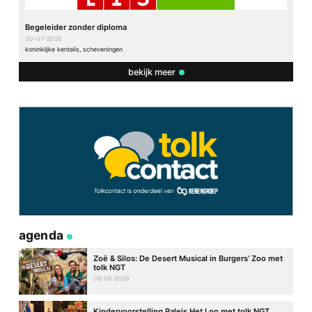
Begeleider zonder diploma
30-07-2026
koninklijke kentalis, scheveningen
bekijk meer
agenda
Zoë & Silos: De Desert Musical in Burgers’ Zoo met
tolk NGT
08-08-2026
Kindervoorstelling Paleis Het Loo met tolk NGT