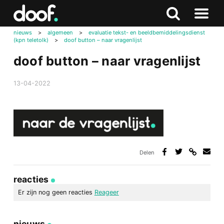
in
Doof.nl
Zoeken
Terug
Zoeken
Naar
naar
nieuws
>
algemeen
>
evaluatie tekst- en beeldbemiddelingsdienst
menu
(kpn teletolk)
>
doof button – naar vragenlijst
boven
doof button – naar vragenlijst
13-04-2022
Delen
Deel
Deel
Deel
Deel
via
op
op
via
link
Facebook
Twitter
e-
reacties
mail
Er zijn nog geen reacties
Reageer
geef een reactie
nieuws