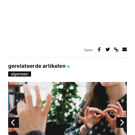
Delen
Deel
Deel
Deel
Deel
via
op
op
via
link
Facebook
Twitter
e-
gerelateerde artikelen
mail
algemeen