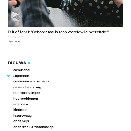
a
Feit of fabel: ‘Gebarentaal is toch wereldwijd hetzelfde?’
P
04-08-2026
2
algemeen
a
nieuws
advertorial
algemeen
communicatie & media
gezondheidszorg
hooroplossingen
hoorproblemen
interview
kinderen
lezersvraag
onderwijs
onderzoek & wetenschap