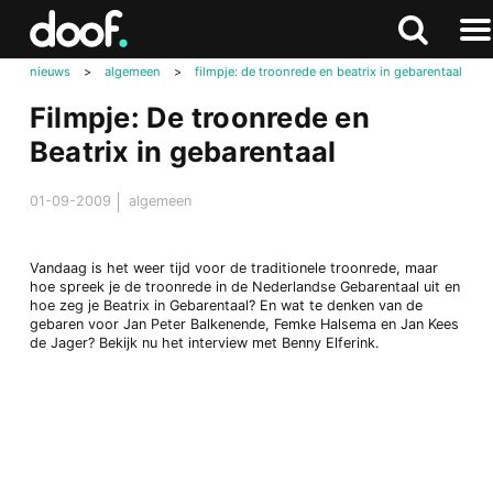
in
Doof.nl
Zoeken
Terug
Zoeken
Naa
naar
nieuws
>
algemeen
>
filmpje: de troonrede en beatrix in gebarentaal
men
boven
Filmpje: De troonrede en
Beatrix in gebarentaal
01-09-2009
algemeen
Vandaag is het weer tijd voor de traditionele troonrede, maar
hoe spreek je de troonrede in de Nederlandse Gebarentaal uit en
hoe zeg je Beatrix in Gebarentaal? En wat te denken van de
gebaren voor Jan Peter Balkenende, Femke Halsema en Jan Kees
de Jager? Bekijk nu het interview met Benny Elferink.