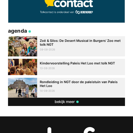
agenda
Zoë & Silos: De Desert Musical in Burgers’ Zoo met
tolk NGT
08-08-2026
Kindervoorstelling Paleis Het Loo met tolk NGT
13-08-2026
Rondleiding in NGT door de paleistuin van Paleis
Het Loo
14-08-2026
bekijk meer