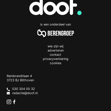
is een onderdeel van
wie zijn wij
adverteren
contact
privacyverklaring
cookies
Doof.nl
work
Rembrandtlaan 4
3723 BJ
Bilthoven
The
Netherlands
030 304 00 32
redactie@doof.nl
Instagram
Facebook