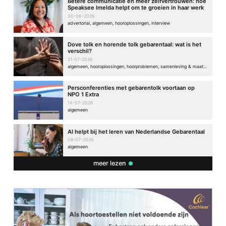
Betere communicatie en meer zelfvertrouwen: hoe
Speaksee Imelda helpt om te groeien in haar werk
30-06-2026
advertorial, algemeen, hooroplossingen, interview
Dove tolk en horende tolk gebarentaal: wat is het
verschil?
21-07-2026
algemeen, hooroplossingen, hoorproblemen, samenleving & maatschappij
Persconferenties met gebarentolk voortaan op
NPO 1 Extra
14-07-2026
algemeen
AI helpt bij het leren van Nederlandse Gebarentaal
08-07-2026
algemeen
meer lezen