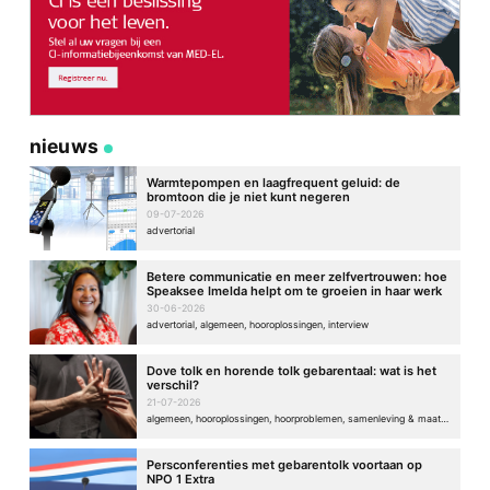
nieuws
Warmtepompen en laagfrequent geluid: de
bromtoon die je niet kunt negeren
09-07-2026
advertorial
Betere communicatie en meer zelfvertrouwen: hoe
Speaksee Imelda helpt om te groeien in haar werk
30-06-2026
advertorial, algemeen, hooroplossingen, interview
Dove tolk en horende tolk gebarentaal: wat is het
verschil?
21-07-2026
algemeen, hooroplossingen, hoorproblemen, samenleving & maatschappij
Persconferenties met gebarentolk voortaan op
NPO 1 Extra