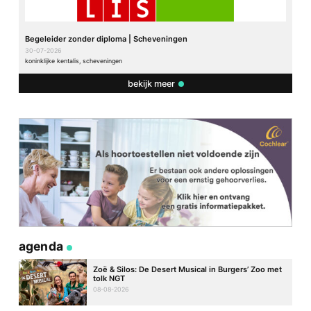
Begeleider zonder diploma | Scheveningen
30-07-2026
koninklijke kentalis, scheveningen
bekijk meer
agenda
Zoë & Silos: De Desert Musical in Burgers’ Zoo met
tolk NGT
08-08-2026