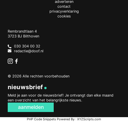
adverteren
contact
privacyverklaring
cookies
Doof.nl
work
Rembrandtlaan 4
3723 BJ
Bilthoven
The
Netherlands
030 304 00 32
redactie@doof.nl
Instagram
Facebook
© 2026 Alle rechten voorbehouden
nieuwsbrief
Meld je aan voor de nieuwsbrief! Je ontvangt dan elke maand
een overzicht van het belangrijkste nieuws.
aanmelden
PHP Code Snippets
Powered By :
XYZScripts.com