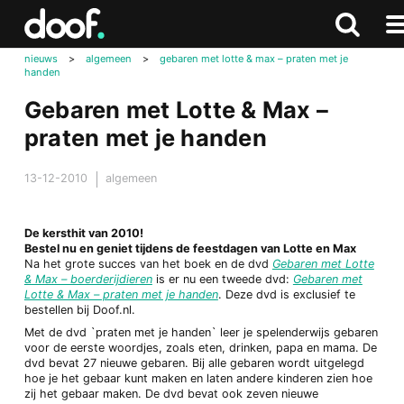
in
Doof.nl
Zoeken
Teru
Zoeken
N
naar
nieuws
>
algemeen
>
gebaren met lotte & max – praten met je
me
handen
bove
Gebaren met Lotte & Max –
praten met je handen
13-12-2010
algemeen
De kersthit van 2010!
Bestel nu en geniet tijdens de feestdagen van Lotte en Max
Na het grote succes van het boek en de dvd
Gebaren met Lotte
& Max – boerderijdieren
is er nu een tweede dvd:
Gebaren met
Lotte & Max – praten met je handen
. Deze dvd is exclusief te
bestellen bij Doof.nl.
Met de dvd `praten met je handen` leer je spelenderwijs gebaren
voor de eerste woordjes, zoals eten, drinken, papa en mama. De
dvd bevat 27 nieuwe gebaren. Bij alle gebaren wordt uitgelegd
hoe je het gebaar kunt maken en laten andere kinderen zien hoe
zij het gebaar maken. De dvd bevat ook zeven nieuwe