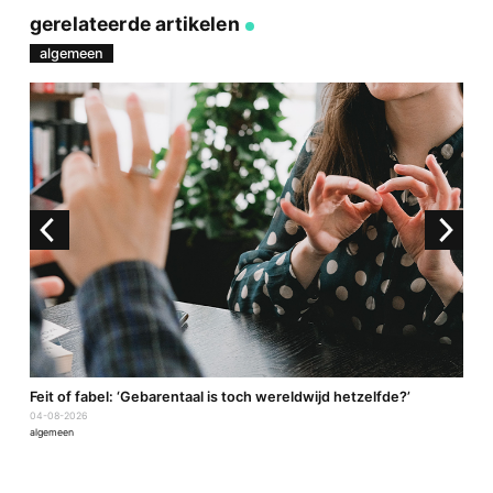
op
op
via
link
Facebook
Twitter
e-
gerelateerde artikelen
mail
algemeen
a
Feit of fabel: ‘Gebarentaal is toch wereldwijd hetzelfde?’
P
04-08-2026
2
algemeen
a