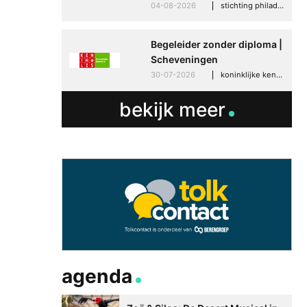
04-08-2026
stichting philadelphia zorg, den haag
Begeleider zonder diploma |
Scheveningen
30-07-2026
koninklijke kentalis, scheveningen
bekijk meer
agenda