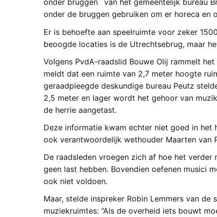
onder bruggen` van het gemeentelijk bureau B
onder de bruggen gebruiken om er horeca en o
Er is behoefte aan speelruimte voor zeker 150
beoogde locaties is de Utrechtsebrug, maar het
Volgens PvdA-raadslid Bouwe Olij rammelt het
meldt dat een ruimte van 2,7 meter hoogte rui
geraadpleegde deskundige bureau Peutz stelde 
2,5 meter en lager wordt het gehoor van muzi
de herrie aangetast.
Deze informatie kwam echter niet goed in het 
ook verantwoordelijk wethouder Maarten van Po
De raadsleden vroegen zich af hoe het verder 
geen last hebben. Bovendien oefenen musici mo
ook niet voldoen.
Maar, stelde inspreker Robin Lemmers van de s
muziekruimtes: “Als de overheid iets bouwt mo