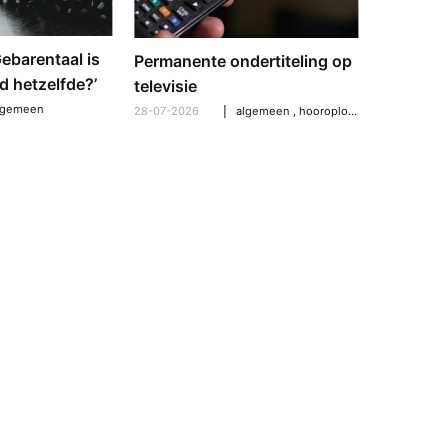
‘Gebarentaal is
Dove tol
Permanente ondertiteling op
d hetzelfde?’
gebarent
televisie
verschil
lgemeen
28-07-2026
algemeen
,
hooroplossingen
,
hoorpro
21-07-2026