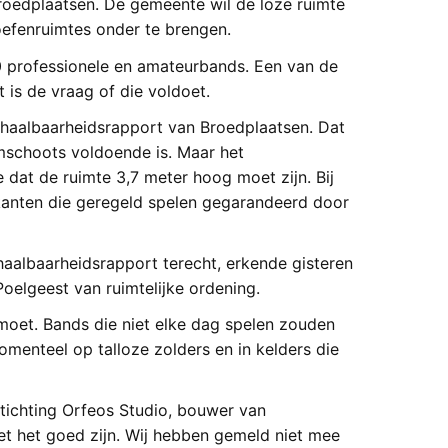
roedplaatsen. De gemeente wil de loze ruimte
efenruimtes onder te brengen.
0 professionele en amateurbands. Een van de
 is de vraag of die voldoet.
 haalbaarheidsrapport van Broedplaatsen. Dat
mschoots voldoende is. Maar het
dat de ruimte 3,7 meter hoog moet zijn. Bij
kanten die geregeld spelen gegarandeerd door
haalbaarheidsrapport terecht, erkende gisteren
elgeest van ruimtelijke ordening.
moet. Bands die niet elke dag spelen zouden
menteel op talloze zolders en in kelders die
tichting Orfeos Studio, bouwer van
et het goed zijn. Wij hebben gemeld niet mee