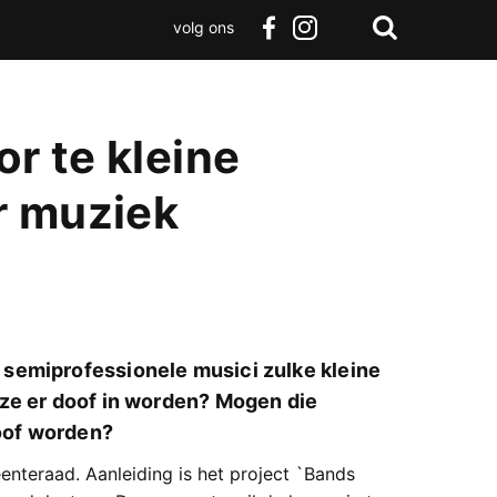
volg ons
Zoeken
Terug
facebook
instagram
Zoeken
naar
boven
r te kleine
r muziek
semiprofessionele musici zulke kleine
 ze er doof in worden? Mogen die
doof worden?
teraad. Aanleiding is het project `Bands