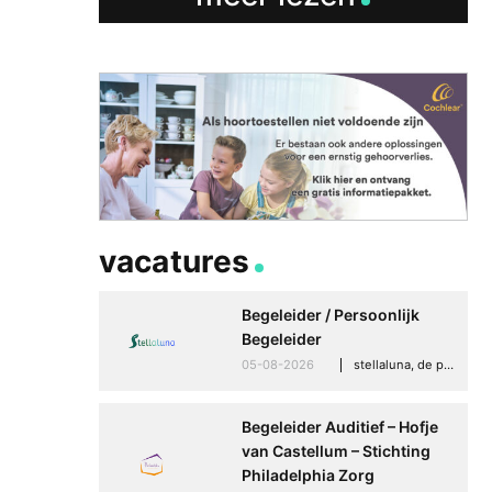
Betere communicati
meer zelfvertrouwen
Speaksee Imelda hel
groeien in haar werk
30-06-2026
advertoria
vacatures
Begeleider / Persoonlijk
Begeleider
05-08-2026
stellaluna, de punt (drenthe)
Begeleider Auditief – Hofje
van Castellum – Stichting
Philadelphia Zorg