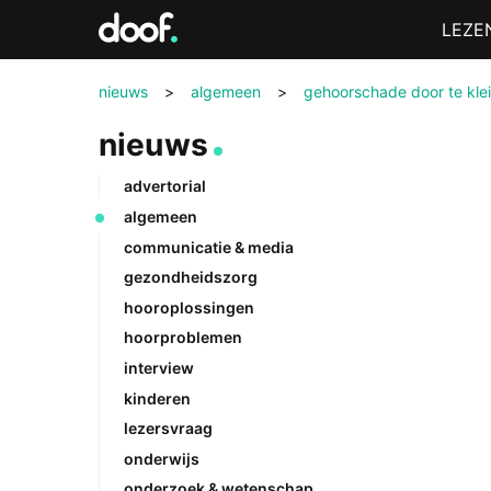
in
Menu
LEZE
Doof.nl
nieuws
>
algemeen
>
gehoorschade door te kle
nieuws
advertorial
algemeen
communicatie & media
gezondheidszorg
hooroplossingen
hoorproblemen
interview
kinderen
lezersvraag
onderwijs
onderzoek & wetenschap