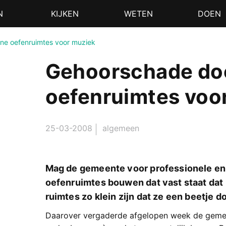
N
KIJKEN
WETEN
DOEN
ine oefenruimtes voor muziek
Gehoorschade doo
oefenruimtes voo
25-03-2008
algemeen
Mag de gemeente voor professionele en 
oefenruimtes bouwen dat vast staat dat
ruimtes zo klein zijn dat ze een beetje 
Daarover vergaderde afgelopen week de gemeen