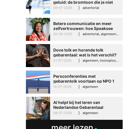
geluid: de bromtoon die je niet
kunt negeren
09-07-2026
advertorial
Betere communicatie en meer
zelfvertrouwen: hoe Speaksee
Imelda helpt om te groeien in
30-06-2026
advertorial, algemeen, hooroplossingen, interview
haar werk
Dove tolk en horende tolk
gebarentaal: wat is het verschil?
21-07-2026
algemeen, hooroplossingen, hoorproblemen, samenleving & maatschappij
Persconferenties met
gebarentolk voortaan op NPO 1
Extra
14-07-2026
algemeen
AI helpt bij het leren van
Nederlandse Gebarentaal
08-07-2026
algemeen
meer lezen