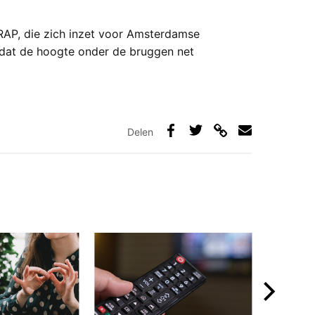
RAP, die zich inzet voor Amsterdamse
dat de hoogte onder de bruggen net
Delen
Deel
Deel
Deel
Deel
via
op
op
via
link
Facebook
Twitter
e-
mail