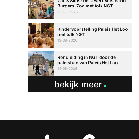
Zoë & Silos: De Desert Musical in
Burgers’ Zoo met tolk NGT
08-08-2026
Kindervoorstelling Paleis Het Loo
met tolk NGT
13-08-2026
Rondleiding in NGT door de
paleistuin van Paleis Het Loo
14-08-2026
bekijk meer