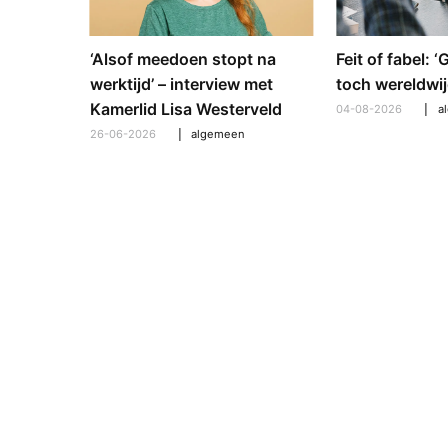
e en
‘Alsof meedoen stopt na
Feit of fabel: 
: hoe
werktijd’ – interview met
toch wereldwij
pt om te
Kamerlid Lisa Westerveld
04-08-2026
a
26-06-2026
algemeen
l
,
algemeen
,
hooroplossingen
,
interview