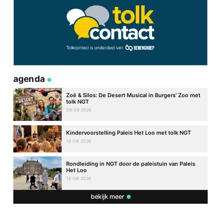
agenda
Zoë & Silos: De Desert Musical in Burgers’ Zoo met
tolk NGT
08-08-2026
Kindervoorstelling Paleis Het Loo met tolk NGT
13-08-2026
Rondleiding in NGT door de paleistuin van Paleis
Het Loo
14-08-2026
bekijk meer