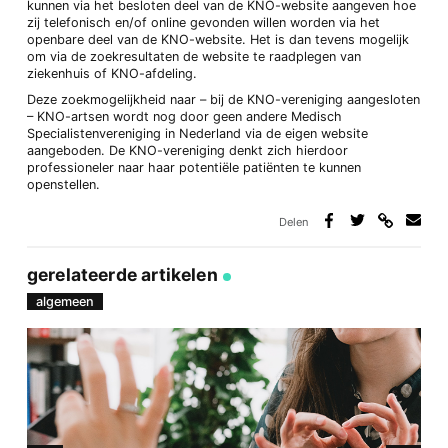
kunnen via het besloten deel van de KNO-website aangeven hoe
zij telefonisch en/of online gevonden willen worden via het
openbare deel van de KNO-website. Het is dan tevens mogelijk
om via de zoekresultaten de website te raadplegen van
ziekenhuis of KNO-afdeling.
Deze zoekmogelijkheid naar – bij de KNO-vereniging aangesloten
– KNO-artsen wordt nog door geen andere Medisch
Specialistenvereniging in Nederland via de eigen website
aangeboden. De KNO-vereniging denkt zich hierdoor
professioneler naar haar potentiële patiënten te kunnen
openstellen.
Delen
Deel
Deel
Deel
Deel
via
op
op
via
link
Facebook
Twitter
e-
gerelateerde artikelen
mail
algemeen