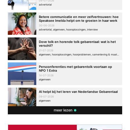
09-07-2026
advertorial
Betere communicatie en meer zelfvertrouwen: hoe
Speaksee Imelda helpt om te groeien in haar werk
30-06-2026
advertorial, algemeen, hooroplossingen, interview
Dove tolk en horende tolk gebarentaal: wat is het
verschil?
21-07-2026
algemeen, hooroplossingen, hoorproblemen, samenleving & maatschappij
Persconferenties met gebarentolk voortaan op
NPO 1 Extra
14-07-2026
algemeen
AI helpt bij het leren van Nederlandse Gebarentaal
08-07-2026
algemeen
meer lezen