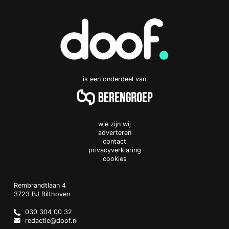
is een onderdeel van
wie zijn wij
adverteren
contact
privacyverklaring
cookies
Doof.nl
work
Rembrandtlaan 4
3723 BJ
Bilthoven
The
Netherlands
030 304 00 32
redactie@doof.nl