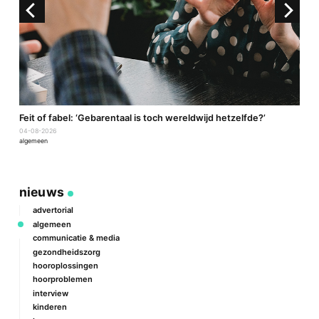
a
Feit of fabel: ‘Gebarentaal is toch wereldwijd hetzelfde?’
P
04-08-2026
2
algemeen
a
nieuws
advertorial
algemeen
communicatie & media
gezondheidszorg
hooroplossingen
hoorproblemen
interview
kinderen