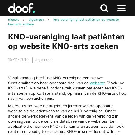
in
Doof.nl
Zoeken
Terug
Zoeken
Naar
naar
nieuws
>
algemeen
>
kno-vereniging laat patiënten op website
menu
kno-arts zoeken
boven
KNO-vereniging laat patiënten
op website KNO-arts zoeken
15-11-2010
algemeen
Vanaf vandaag heeft de KNO-vereniging een nieuwe
functionaliteit op haar openbare deel van de
website
: `Zoek uw
KNO-arts`. Via deze functionaliteit kunnen patiënten een KNO-
arts zoeken op kortste afstand, op naam van de KNO-arts of op
naam van een ziekenhuis.
Miocrates bouwde de afgelopen jaren zowel de openbare
website als de ledenwebsite van de KNO-vereniging. Onder
andere de werkgegevens van de leden van de vereniging zijn
opvraagbaar uit de centrale database van de websites. Een
applicatie die naar een KNO-arts kan laten zoeken was dan ook
relatief eenvoudig te realiseren. KNO-artsen – die dat willen –