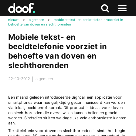
in
Doof.nl
Zoeken
Terug
Zoeken
Naar
naar
nieuws
>
algemeen
>
mobiele tekst- en beeldtelefonie voorziet in
menu
behoefte van doven en slechthorenden
boven
Mobiele tekst- en
beeldtelefonie voorziet in
behoefte van doven en
slechthorenden
22-10-2012
algemeen
Een maand geleden introduceerde Signcall een applicatie voor
smartphones waarmee gelijktijdig gecommuniceerd kan worden
via tekst, beeld en/of spraak. Dit product is ideaal voor doven
en slechthorenden die overal willen kunnen bellen en gebeld
worden. Sindsdien sluiten we dagelijks vele enthousiaste klanten
aan.
Teksttelefonie voor doven en slechthorenden is sinds het begin
van de jaren '80 van de vorige eeuw niet wezenlijk veranderd. In