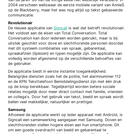
2004 verscheen weliswaar de eerste mobiele variant van AnnieS
op de Blackberry, maar het was nog altijd op tekst gebaseerde
communicatie.
Revolutionair
De nieuwe applicatie van
Signcall
is wat dat betreft revolutionair.
Het voldoet aan de eisen van Total Conversation. Total
Conversation kan door iedereen worden gebruikt, maar is bij
uitstek geschikt voor dove en slechthorende personen doordat
met dit systeem combinaties van spraak, gebarentaal,
spraakafzien (liplezen) en typen mogelijk zijn. De applicatie kan
volledig worden afgestemd op de verschillende behoeftes van
de gebruiker.
De applicatie biedt in eerste instantie toegankelijkheid.
Belangrijke diensten zoals het de politie, het alarmnummer 112
en de KPN Teksttelefoon Bemiddelingsdienst zijn met één druk
op de knop bereikbaar. Tegelijkertijd worden betere sociale
relaties mogelijk door meer direct contact met familie, vrienden
en collega's. Door het gebruik van tekst, beeld en spraak wordt
bellen veel makkelijker, natuurlijker en prettiger.
Samsung
Alhoewel de applicatie werkt op ieder apparaat met Android, is
Signcall een samenwerking aangegaan met Samsung. Doven en
slechthorenden stellen hogere eisen aan hun smartphone. Dit
om een goede overdracht van beeld en gebarentaal te