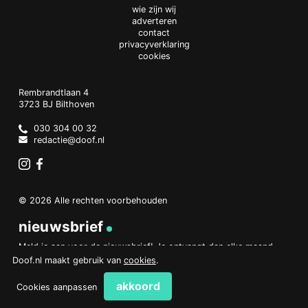
wie zijn wij
adverteren
contact
privacyverklaring
cookies
Doof.nl
work
Rembrandtlaan 4
3723 BJ
Bilthoven
The
Netherlands
030 304 00 32
redactie@doof.nl
Instagram
Facebook
© 2026 Alle rechten voorbehouden
nieuwsbrief
Meld je aan voor de nieuwsbrief! Je ontvangt dan elke maand
een overzicht van het belangrijkste nieuws.
Doof.nl maakt gebruik van
cookies
.
aanmelden
akkoord
Cookies aanpassen
PHP Code Snippets
Powered By :
XYZScripts.com