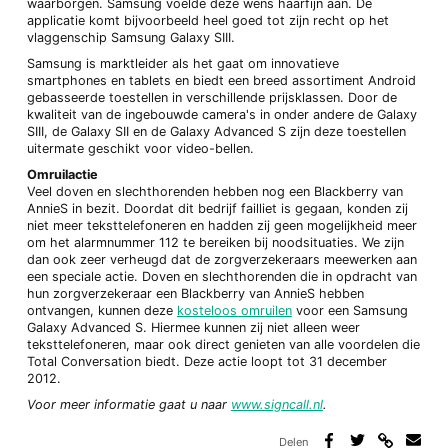
waarborgen. Samsung voelde deze wens haarfijn aan. De
applicatie komt bijvoorbeeld heel goed tot zijn recht op het
vlaggenschip Samsung Galaxy SIII.
Samsung is marktleider als het gaat om innovatieve
smartphones en tablets en biedt een breed assortiment Android
gebasseerde toestellen in verschillende prijsklassen. Door de
kwaliteit van de ingebouwde camera's in onder andere de Galaxy
SIII, de Galaxy SII en de Galaxy Advanced S zijn deze toestellen
uitermate geschikt voor video-bellen.
Omruilactie
Veel doven en slechthorenden hebben nog een Blackberry van
AnnieS in bezit. Doordat dit bedrijf failliet is gegaan, konden zij
niet meer teksttelefoneren en hadden zij geen mogelijkheid meer
om het alarmnummer 112 te bereiken bij noodsituaties. We zijn
dan ook zeer verheugd dat de zorgverzekeraars meewerken aan
een speciale actie. Doven en slechthorenden die in opdracht van
hun zorgverzekeraar een Blackberry van AnnieS hebben
ontvangen, kunnen deze
kosteloos omruilen
voor een Samsung
Galaxy Advanced S. Hiermee kunnen zij niet alleen weer
teksttelefoneren, maar ook direct genieten van alle voordelen die
Total Conversation biedt. Deze actie loopt tot 31 december
2012.
Voor meer informatie gaat u naar
www.signcall.nl
.
Delen