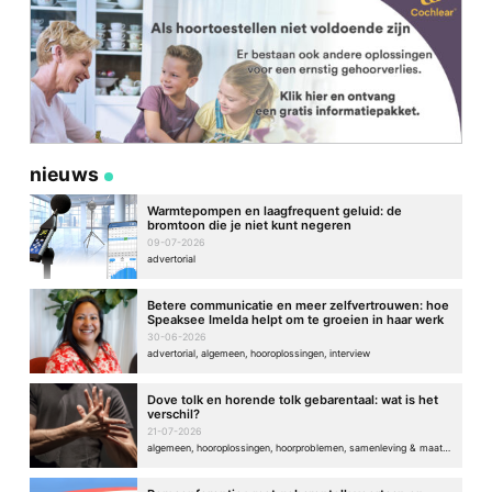
nieuws
Warmtepompen en laagfrequent geluid: de
bromtoon die je niet kunt negeren
09-07-2026
advertorial
Betere communicatie en meer zelfvertrouwen: hoe
Speaksee Imelda helpt om te groeien in haar werk
30-06-2026
advertorial, algemeen, hooroplossingen, interview
Dove tolk en horende tolk gebarentaal: wat is het
verschil?
21-07-2026
algemeen, hooroplossingen, hoorproblemen, samenleving & maatschappij