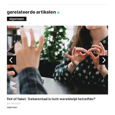
Deel
Deel
Deel
Deel
via
op
op
via
link
Facebook
Twitter
e-
gerelateerde artikelen
mail
algemeen
a
Feit of fabel: ‘Gebarentaal is toch wereldwijd hetzelfde?’
P
04-08-2026
2
algemeen
a