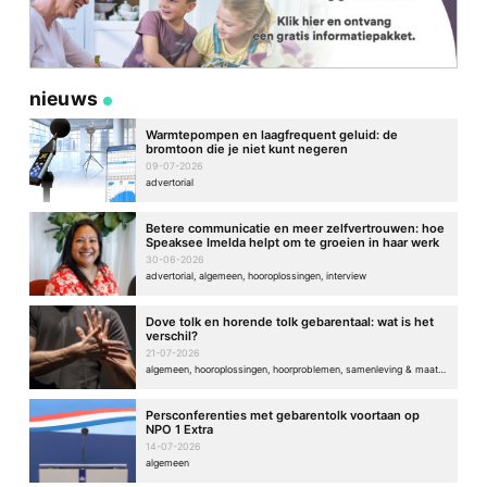
nieuws
Warmtepompen en laagfrequent geluid: de
bromtoon die je niet kunt negeren
09-07-2026
advertorial
Betere communicatie en meer zelfvertrouwen: hoe
Speaksee Imelda helpt om te groeien in haar werk
30-06-2026
advertorial, algemeen, hooroplossingen, interview
Dove tolk en horende tolk gebarentaal: wat is het
verschil?
21-07-2026
algemeen, hooroplossingen, hoorproblemen, samenleving & maatschappij
Persconferenties met gebarentolk voortaan op
NPO 1 Extra
14-07-2026
algemeen