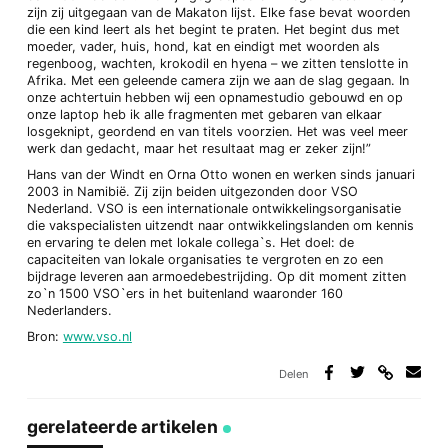
zijn zij uitgegaan van de Makaton lijst. Elke fase bevat woorden
die een kind leert als het begint te praten. Het begint dus met
moeder, vader, huis, hond, kat en eindigt met woorden als
regenboog, wachten, krokodil en hyena – we zitten tenslotte in
Afrika. Met een geleende camera zijn we aan de slag gegaan. In
onze achtertuin hebben wij een opnamestudio gebouwd en op
onze laptop heb ik alle fragmenten met gebaren van elkaar
losgeknipt, geordend en van titels voorzien. Het was veel meer
werk dan gedacht, maar het resultaat mag er zeker zijn!”
Hans van der Windt en Orna Otto wonen en werken sinds januari
2003 in Namibië. Zij zijn beiden uitgezonden door VSO
Nederland. VSO is een internationale ontwikkelingsorganisatie
die vakspecialisten uitzendt naar ontwikkelingslanden om kennis
en ervaring te delen met lokale collega`s. Het doel: de
capaciteiten van lokale organisaties te vergroten en zo een
bijdrage leveren aan armoedebestrijding. Op dit moment zitten
zo`n 1500 VSO`ers in het buitenland waaronder 160
Nederlanders.
Bron:
www.vso.nl
Delen
Deel
Deel
Deel
Deel
via
op
op
via
link
Facebook
Twitter
e-
gerelateerde artikelen
mail