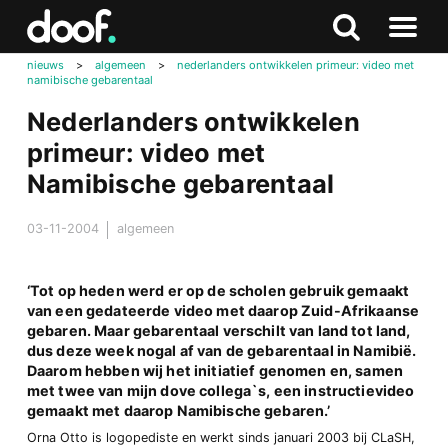
in
Doof.nl
Zoeken
Terug
Zoeken
Naar
naar
nieuws
>
algemeen
>
nederlanders ontwikkelen primeur: video met
menu
namibische gebarentaal
boven
Nederlanders ontwikkelen
primeur: video met
Namibische gebarentaal
03-11-2004
algemeen
‘Tot op heden werd er op de scholen gebruik gemaakt
van een gedateerde video met daarop Zuid-Afrikaanse
gebaren. Maar gebarentaal verschilt van land tot land,
dus deze week nogal af van de gebarentaal in Namibië.
Daarom hebben wij het initiatief genomen en, samen
met twee van mijn dove collega`s, een instructievideo
gemaakt met daarop Namibische gebaren.’
Orna Otto is logopediste en werkt sinds januari 2003 bij CLaSH,