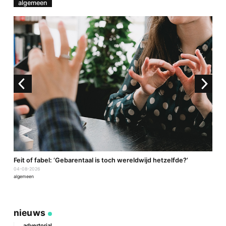
algemeen
a
Feit of fabel: ‘Gebarentaal is toch wereldwijd hetzelfde?’
P
04-08-2026
2
algemeen
a
nieuws
advertorial