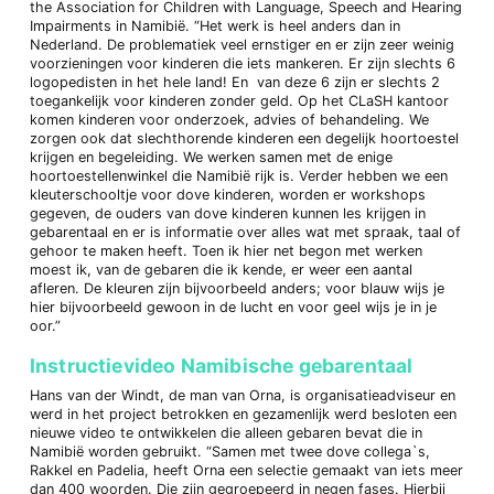
the Association for Children with Language, Speech and Hearing
Impairments in Namibië. “Het werk is heel anders dan in
Nederland. De problematiek veel ernstiger en er zijn zeer weinig
voorzieningen voor kinderen die iets mankeren. Er zijn slechts 6
logopedisten in het hele land! En van deze 6 zijn er slechts 2
toegankelijk voor kinderen zonder geld. Op het CLaSH kantoor
komen kinderen voor onderzoek, advies of behandeling. We
zorgen ook dat slechthorende kinderen een degelijk hoortoestel
krijgen en begeleiding. We werken samen met de enige
hoortoestellenwinkel die Namibië rijk is. Verder hebben we een
kleuterschooltje voor dove kinderen, worden er workshops
gegeven, de ouders van dove kinderen kunnen les krijgen in
gebarentaal en er is informatie over alles wat met spraak, taal of
gehoor te maken heeft. Toen ik hier net begon met werken
moest ik, van de gebaren die ik kende, er weer een aantal
afleren. De kleuren zijn bijvoorbeeld anders; voor blauw wijs je
hier bijvoorbeeld gewoon in de lucht en voor geel wijs je in je
oor.”
Instructievideo Namibische gebarentaal
Hans van der Windt, de man van Orna, is organisatieadviseur en
werd in het project betrokken en gezamenlijk werd besloten een
nieuwe video te ontwikkelen die alleen gebaren bevat die in
Namibië worden gebruikt. “Samen met twee dove collega`s,
Rakkel en Padelia, heeft Orna een selectie gemaakt van iets meer
dan 400 woorden. Die zijn gegroepeerd in negen fases. Hierbij