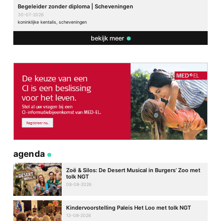
Begeleider zonder diploma | Scheveningen
30-07-2026
koninklijke kentalis, scheveningen
bekijk meer
agenda
Zoë & Silos: De Desert Musical in Burgers’ Zoo met
tolk NGT
08-08-2026
Kindervoorstelling Paleis Het Loo met tolk NGT
13-08-2026