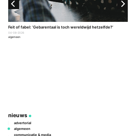
a
Feit of fabel: ‘Gebarentaal is toch wereldwijd hetzelfde?’
04-08-2026
algemeen
P
2
a
nieuws
advertorial
algemeen
communicatie & media