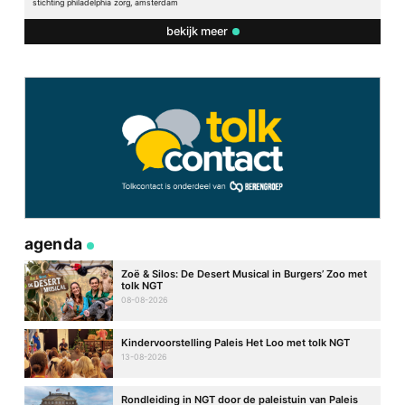
stichting philadelphia zorg, amsterdam
bekijk meer
agenda
Zoë & Silos: De Desert Musical in Burgers’ Zoo met
tolk NGT
08-08-2026
Kindervoorstelling Paleis Het Loo met tolk NGT
13-08-2026
Rondleiding in NGT door de paleistuin van Paleis