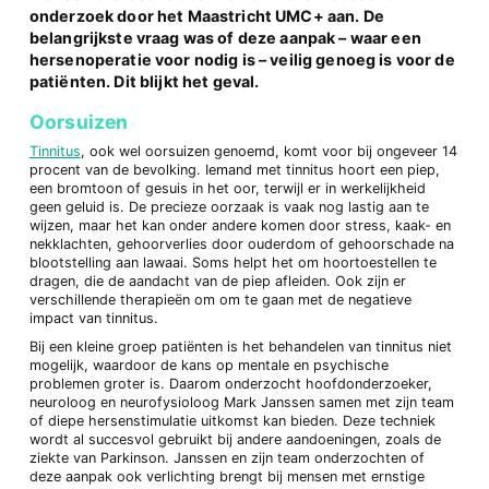
onderzoek door het Maastricht UMC+ aan. De
belangrijkste vraag was of deze aanpak – waar een
hersenoperatie voor nodig is – veilig genoeg is voor de
patiënten. Dit blijkt het geval.
Oorsuizen
Tinnitus
, ook wel oorsuizen genoemd, komt voor bij ongeveer 14
procent van de bevolking. Iemand met tinnitus hoort een piep,
een bromtoon of gesuis in het oor, terwijl er in werkelijkheid
geen geluid is. De precieze oorzaak is vaak nog lastig aan te
wijzen, maar het kan onder andere komen door stress, kaak- en
nekklachten, gehoorverlies door ouderdom of gehoorschade na
blootstelling aan lawaai. Soms helpt het om hoortoestellen te
dragen, die de aandacht van de piep afleiden. Ook zijn er
verschillende therapieën om om te gaan met de negatieve
impact van tinnitus.
Bij een kleine groep patiënten is het behandelen van tinnitus niet
mogelijk, waardoor de kans op mentale en psychische
problemen groter is. Daarom onderzocht hoofdonderzoeker,
neuroloog en neurofysioloog Mark Janssen samen met zijn team
of diepe hersenstimulatie uitkomst kan bieden. Deze techniek
wordt al succesvol gebruikt bij andere aandoeningen, zoals de
ziekte van Parkinson. Janssen en zijn team onderzochten of
deze aanpak ook verlichting brengt bij mensen met ernstige