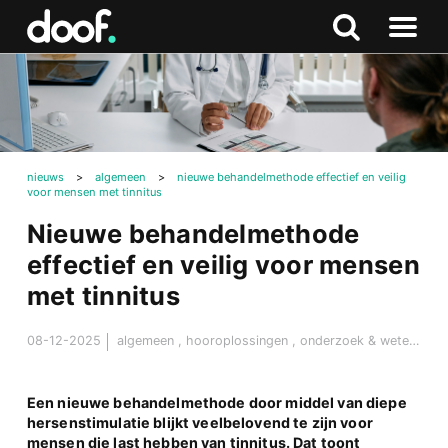
in
Doof.nl
Zoeken
Terug
Zoeken
Naar
naar
menu
boven
nieuws
>
algemeen
>
nieuwe behandelmethode effectief en veilig
voor mensen met tinnitus
Nieuwe behandelmethode
effectief en veilig voor mensen
met tinnitus
08-12-2025
algemeen
,
hooroplossingen
,
onderzoek & wetenschap
Een nieuwe behandelmethode door middel van diepe
hersenstimulatie blijkt veelbelovend te zijn voor
mensen die last hebben van tinnitus. Dat toont