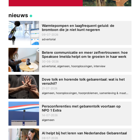
nieuws
Warmtepompen en laagfrequent geluid: de
bromtoon die je niet kunt negeren
09-07-2026
advertorial
Betere communicatie en meer zelfvertrouwen: hoe
Speaksee Imelda helpt om te groeien in haar werk
30-06-2026
advertorial, algemeen, hooroplossingen, interview
Dove tolk en horende tolk gebarentaal: wat is het
verschil?
21-07-2026
algemeen, hooroplossingen, hoorproblemen, samenleving & maatschappij
Persconferenties met gebarentolk voortaan op
NPO 1 Extra
14-07-2026
algemeen
AI helpt bij het leren van Nederlandse Gebarentaal
08-07-2026