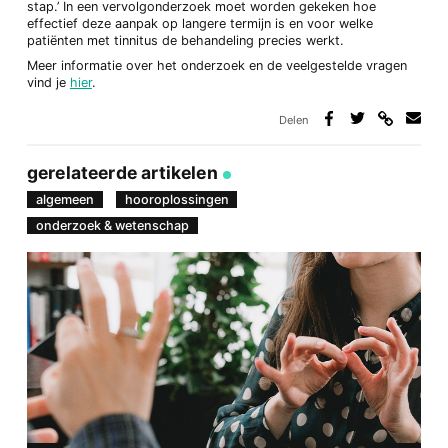
stap.’ In een vervolgonderzoek moet worden gekeken hoe
effectief deze aanpak op langere termijn is en voor welke
patiënten met tinnitus de behandeling precies werkt.
Meer informatie over het onderzoek en de veelgestelde vragen
vind je
hier
.
Delen
Deel
Deel
Deel
Deel
via
op
op
via
link
Facebook
Twitter
e-
gerelateerde artikelen
mail
algemeen
hooroplossingen
onderzoek & wetenschap