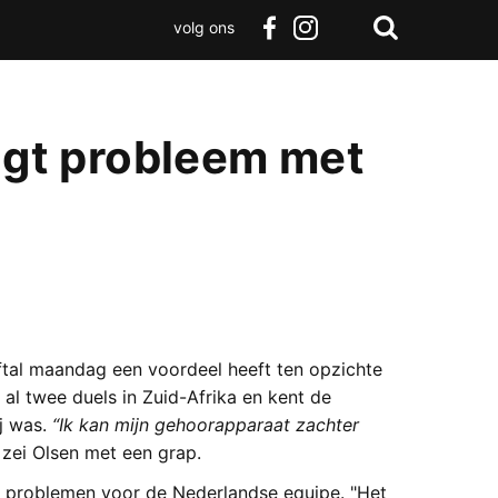
volg ons
Zoeken
Terug
facebook
instagram
Zoeken
naar
boven
ijgt probleem met
ftal maandag een voordeel heeft ten opzichte
al twee duels in Zuid-Afrika en kent de
ij was.
“Ik kan mijn gehoorapparaat zachter
, zei Olsen met een grap.
 problemen voor de Nederlandse equipe. "Het