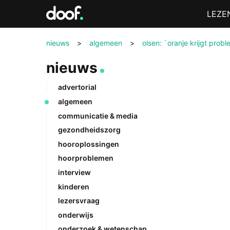
in
Menu
LEZE
Doof.nl
nieuws
>
algemeen
>
olsen: `oranje krijgt pro
nieuws
advertorial
algemeen
communicatie & media
gezondheidszorg
hooroplossingen
hoorproblemen
interview
kinderen
lezersvraag
onderwijs
onderzoek & wetenschap