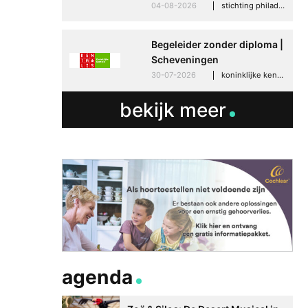
04-08-2026
stichting philadelphia zorg, den haag
Begeleider zonder diploma |
Scheveningen
30-07-2026
koninklijke kentalis, scheveningen
bekijk meer
agenda