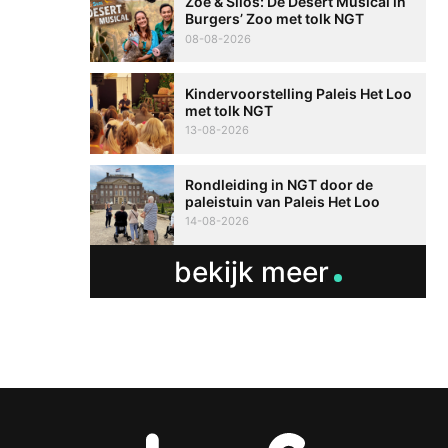
Zoë & Silos: De Desert Musical in
Burgers’ Zoo met tolk NGT
08-08-2026
Kindervoorstelling Paleis Het Loo
met tolk NGT
13-08-2026
Rondleiding in NGT door de
paleistuin van Paleis Het Loo
14-08-2026
bekijk meer