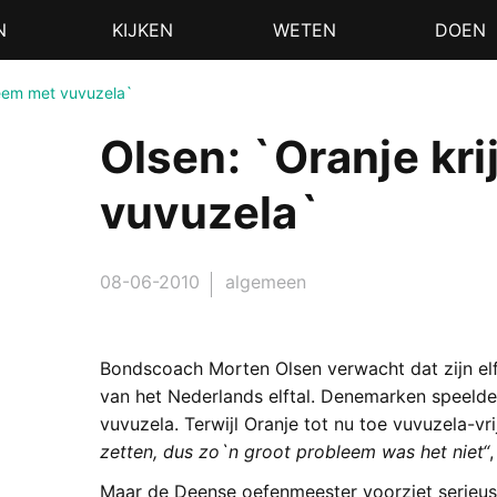
N
KIJKEN
WETEN
DOEN
bleem met vuvuzela`
Olsen: `Oranje kr
vuvuzela`
08-06-2010
algemeen
Bondscoach Morten Olsen verwacht dat zijn el
van het Nederlands elftal. Denemarken speelde 
vuvuzela. Terwijl Oranje tot nu toe vuvuzela-vr
zetten, dus zo`n groot probleem was het niet“
Maar de Deense oefenmeester voorziet serieus