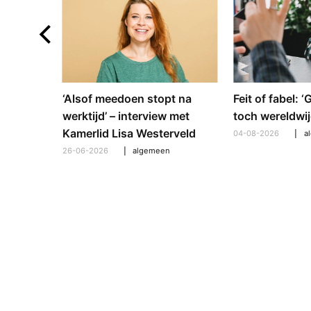
e en
‘Alsof meedoen stopt na
Feit of fabel: 
: hoe
werktijd’ – interview met
toch wereldwij
pt om te
Kamerlid Lisa Westerveld
04-08-2026
a
26-06-2026
algemeen
l
,
algemeen
,
hooroplossingen
,
interview