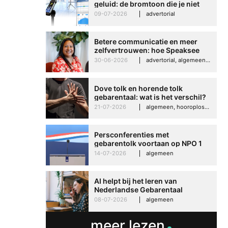
geluid: de bromtoon die je niet
kunt negeren
09-07-2026
advertorial
Betere communicatie en meer
zelfvertrouwen: hoe Speaksee
Imelda helpt om te groeien in
30-06-2026
advertorial, algemeen, hooroplossingen, interview
haar werk
Betere communicati
meer zelfvertrouwen
Dove tolk en horende tolk
gebarentaal: wat is het verschil?
Speaksee Imelda hel
21-07-2026
algemeen, hooroplossingen, hoorproblemen, samenleving & maatschappij
groeien in haar werk
30-06-2026
advertoria
Persconferenties met
gebarentolk voortaan op NPO 1
Extra
14-07-2026
algemeen
AI helpt bij het leren van
Nederlandse Gebarentaal
08-07-2026
algemeen
meer lezen