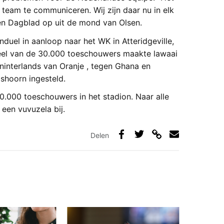
 team te communiceren. Wij zijn daar nu in elk
en Dagblad op uit de mond van Olsen.
uel in aanloop naar het WK in Atteridgeville,
eel van de 30.000 toeschouwers maakte lawaai
ninterlands van Oranje , tegen Ghana en
shoorn ingesteld.
0.000 toeschouwers in het stadion. Naar alle
een vuvuzela bij.
Delen
Deel
Deel
Deel
Deel
via
op
op
via
link
Facebook
Twitter
e-
mail