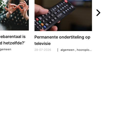
‘Gebarentaal is
Dove tol
Permanente ondertiteling op
d hetzelfde?’
gebarent
televisie
verschil
lgemeen
28-07-2026
algemeen
,
hooroplossingen
,
hoorpro
21-07-2026