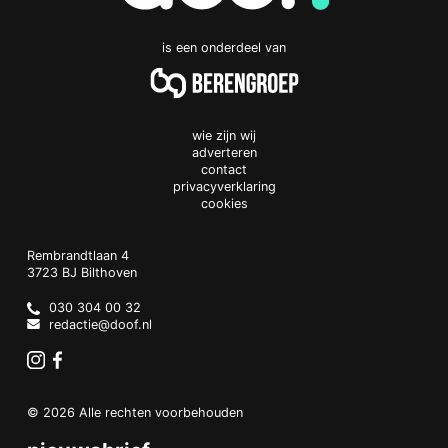
is een onderdeel van
wie zijn wij
adverteren
contact
privacyverklaring
cookies
Doof.nl
work
Rembrandtlaan 4
3723 BJ
Bilthoven
The
Netherlands
030 304 00 32
redactie@doof.nl
Instagram
Facebook
© 2026 Alle rechten voorbehouden