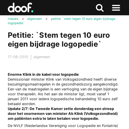
in
Doof.nl
Zoeken
Terug
Zoeken
Naar
naar
nieuws
>
algemeen
>
petitie: `stem tegen 10 euro eigen bijdrage
menu
logopedie`
boven
Petitie: `Stem tegen 10 euro
eigen bijdrage logopedie`
17-06-2010
algemeen
Enorme Klink in de kabel voor logopedie
Demissionair minister Klink van Volksgezondheid heeft diverse
bezuinigingsmaatregelen in de gezondheidszorg aangekondigd.
Een van de maatregelen is een verhoging van de eigen bijdrage
voor therapieën. Als het aan de minister ligt, moet vanaf 1
januari 2011 voor iedere logopedische behandeling 10 euro zelf
betaald worden.
Update 2/7: De Tweede Kamer zette donderdag een streep
door het voornemen van minister Ab Klink (Volksgezondheid)
om patiënten extra te laten betalen voor logopedie.
De NVLF (Nederlandse Vereniging voor Logopedie en Foniatrie)