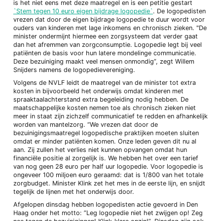
is het niet eens met deze maatregel en is een petitie gestart
`Stem tegen 10 euro eigen bijdrage logopedie`
. De logopedisten
vrezen dat door de eigen bijdrage logopedie te duur wordt voor
ouders van kinderen met lage inkomens en chronisch zieken. "De
minister ondermijnt hiermee een zorgsysteem dat verder gaat
dan het afremmen van zorgconsumptie. Logopedie legt bij veel
patiënten de basis voor hun latere mondelinge communicatie.
Deze bezuiniging maakt veel mensen onmondig”, zegt Willem
Snijders namens de logopedievereniging.
Volgens de NVLF leidt de maatregel van de minister tot extra
kosten in bijvoorbeeld het onderwijs omdat kinderen met
spraaktaalachterstand extra begeleiding nodig hebben. De
maatschappelijke kosten nemen toe als chronisch zieken niet
meer in staat zijn zichzelf communicatief te redden en afhankelijk
worden van mantelzorg. “We vrezen dat door de
bezuinigingsmaatregel logopedische praktijken moeten sluiten
omdat er minder patiënten komen. Onze leden geven dit nu al
aan. Zij zullen het verlies niet kunnen opvangen omdat hun
financiële positie al zorgelijk is. We hebben het over een tarief
van nog geen 28 euro per half uur logopedie. Voor logopedie is
ongeveer 100 miljoen euro geraamd: dat is 1/800 van het totale
zorgbudget. Minister Klink zet het mes in de eerste lijn, en snijdt
tegelijk de lijnen met het onderwijs door.
Afgelopen dinsdag hebben logopedisten actie gevoerd in Den
Haag onder het motto: ”Leg logopedie niet het zwijgen op! Zeg