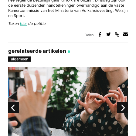
nee tegen de bezuinigingen! Klink-klare onzin!”. Dinsdag zijn ook
de eerste duizenden handtekeningen overhandigd aan de vaste
Kamercommissie van het Ministerie van Volkshuisvesting, Welzijn
en Sport.
Teken
hier
de petitie.
Delen
Deel
Deel
Deel
Deel
via
op
op
via
link
Facebook
Twitter
e-
gerelateerde artikelen
mail
algemeen