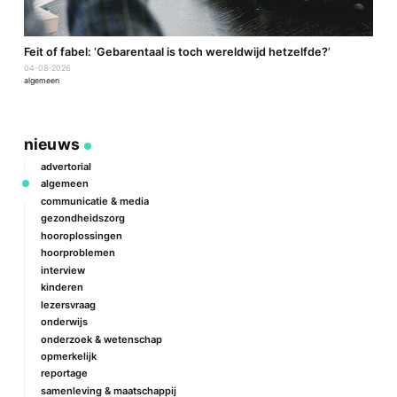
a
Feit of fabel: ‘Gebarentaal is toch wereldwijd hetzelfde?’
P
04-08-2026
2
algemeen
a
nieuws
advertorial
algemeen
communicatie & media
gezondheidszorg
hooroplossingen
hoorproblemen
interview
kinderen
lezersvraag
onderwijs
onderzoek & wetenschap
opmerkelijk
reportage
samenleving & maatschappij