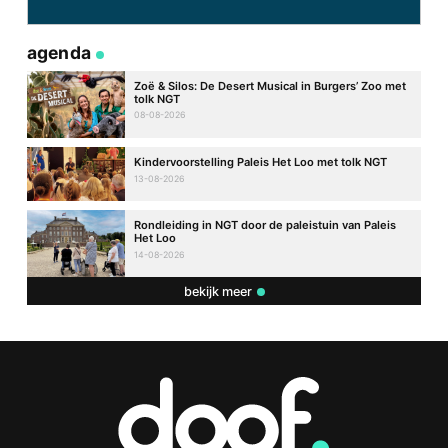
agenda
Zoë & Silos: De Desert Musical in Burgers’ Zoo met
tolk NGT
08-08-2026
Kindervoorstelling Paleis Het Loo met tolk NGT
13-08-2026
Rondleiding in NGT door de paleistuin van Paleis
Het Loo
14-08-2026
bekijk meer