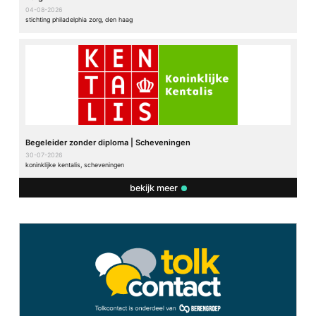
04-08-2026
stichting philadelphia zorg, den haag
Begeleider zonder diploma | Scheveningen
30-07-2026
koninklijke kentalis, scheveningen
bekijk meer