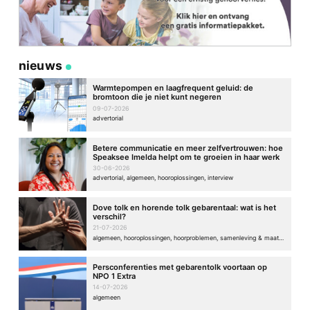
nieuws
Warmtepompen en laagfrequent geluid: de
bromtoon die je niet kunt negeren
09-07-2026
advertorial
Betere communicatie en meer zelfvertrouwen: hoe
Speaksee Imelda helpt om te groeien in haar werk
30-06-2026
advertorial, algemeen, hooroplossingen, interview
Dove tolk en horende tolk gebarentaal: wat is het
verschil?
21-07-2026
algemeen, hooroplossingen, hoorproblemen, samenleving & maatschappij
Persconferenties met gebarentolk voortaan op
NPO 1 Extra
14-07-2026
algemeen