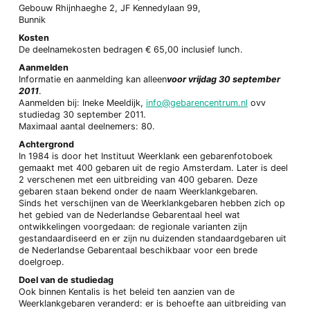
Gebouw Rhijnhaeghe 2, JF Kennedylaan 99,
Bunnik
Kosten
De deelnamekosten bedragen € 65,00 inclusief lunch.
Aanmelden
Informatie en aanmelding kan alleen
voor vrijdag 30 september
2011
.
Aanmelden bij: Ineke Meeldijk,
info@gebarencentrum.nl
ovv
studiedag 30 september 2011.
Maximaal aantal deelnemers: 80.
Achtergrond
In 1984 is door het Instituut Weerklank een gebarenfotoboek
gemaakt met 400 gebaren uit de regio Amsterdam. Later is deel
2 verschenen met een uitbreiding van 400 gebaren. Deze
gebaren staan bekend onder de naam Weerklankgebaren.
Sinds het verschijnen van de Weerklankgebaren hebben zich op
het gebied van de Nederlandse Gebarentaal heel wat
ontwikkelingen voorgedaan: de regionale varianten zijn
gestandaardiseerd en er zijn nu duizenden standaardgebaren uit
de Nederlandse Gebarentaal beschikbaar voor een brede
doelgroep.
Doel van de studiedag
Ook binnen Kentalis is het beleid ten aanzien van de
Weerklankgebaren veranderd: er is behoefte aan uitbreiding van