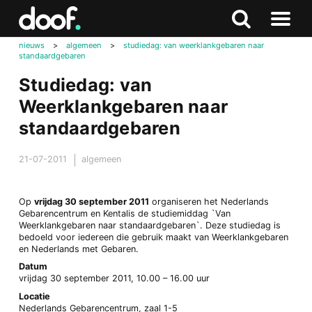
in
Doof.nl
Zoeken
Terug
Zoeken
Naar
naar
nieuws
>
algemeen
>
studiedag: van weerklankgebaren naar
menu
standaardgebaren
boven
Studiedag: van
Weerklankgebaren naar
standaardgebaren
21-07-2011
algemeen
Op
vrijdag 30 september 2011
organiseren het Nederlands
Gebarencentrum en Kentalis de studiemiddag `Van
Weerklankgebaren naar standaardgebaren`. Deze studiedag is
bedoeld voor iedereen die gebruik maakt van Weerklankgebaren
en Nederlands met Gebaren.
Datum
vrijdag 30 september 2011, 10.00 – 16.00 uur
Locatie
Nederlands Gebarencentrum, zaal 1-5