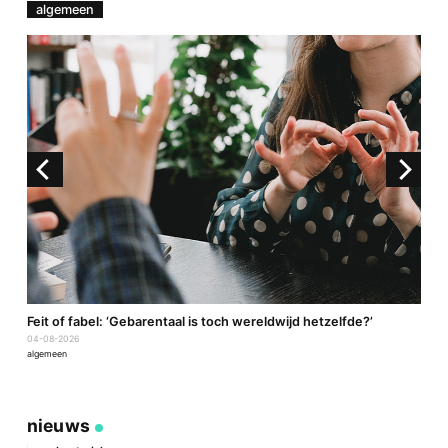
algemeen
a
Feit of fabel: ‘Gebarentaal is toch wereldwijd hetzelfde?’
P
04-08-2026
2
algemeen
a
nieuws