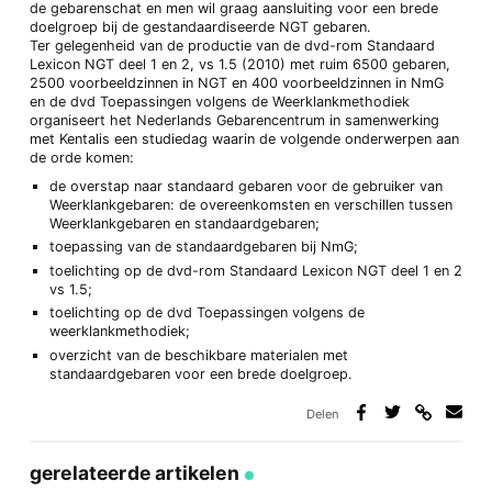
de gebarenschat en men wil graag aansluiting voor een brede
doelgroep bij de gestandaardiseerde NGT gebaren.
Ter gelegenheid van de productie van de dvd-rom Standaard
Lexicon NGT deel 1 en 2, vs 1.5 (2010) met ruim 6500 gebaren,
2500 voorbeeldzinnen in NGT en 400 voorbeeldzinnen in NmG
en de dvd Toepassingen volgens de Weerklankmethodiek
organiseert het Nederlands Gebarencentrum in samenwerking
met Kentalis een studiedag waarin de volgende onderwerpen aan
de orde komen:
de overstap naar standaard gebaren voor de gebruiker van
Weerklankgebaren: de overeenkomsten en verschillen tussen
Weerklankgebaren en standaardgebaren;
toepassing van de standaardgebaren bij NmG;
toelichting op de dvd-rom Standaard Lexicon NGT deel 1 en 2
vs 1.5;
toelichting op de dvd Toepassingen volgens de
weerklankmethodiek;
overzicht van de beschikbare materialen met
standaardgebaren voor een brede doelgroep.
Delen
Deel
Deel
Deel
Deel
via
op
op
via
link
Facebook
Twitter
e-
gerelateerde artikelen
mail