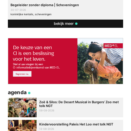
Begeleider zonder diploma | Scheveningen
30-07-2026
koninklijke kentalis, scheveningen
bekijk meer
agenda
Zoë & Silos: De Desert Musical in Burgers’ Zoo met
tolk NGT
08-08-2026
Kindervoorstelling Paleis Het Loo met tolk NGT
13-08-2026