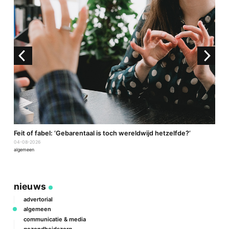
a
Feit of fabel: ‘Gebarentaal is toch wereldwijd hetzelfde?’
P
04-08-2026
2
algemeen
a
nieuws
advertorial
algemeen
communicatie & media