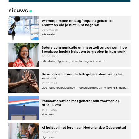
nieuws
Warmtepompen en laagfrequent geluid: de
bromtoon die je niet kunt negeren
09-07-2026
advertorial
Betere communicatie en meer zelfvertrouwen: hoe
Speaksee Imelda helpt om te groeien in haar werk
30-06-2026
advertorial, algemeen, hooroplossingen, interview
Dove tolk en horende tolk gebarentaal: wat is het
verschil?
21-07-2026
algemeen, hooroplossingen, hoorproblemen, samenleving & maatschappij
Persconferenties met gebarentolk voortaan op
NPO 1 Extra
14-07-2026
algemeen
AI helpt bij het leren van Nederlandse Gebarentaal
08-07-2026
algemeen