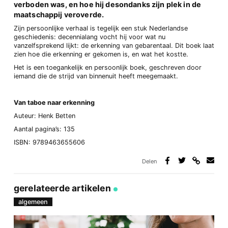
verboden was, en hoe hij desondanks zijn plek in de
maatschappij veroverde.
Zijn persoonlijke verhaal is tegelijk een stuk Nederlandse
geschiedenis: decennialang vocht hij voor wat nu
vanzelfsprekend lijkt: de erkenning van gebarentaal. Dit boek laat
zien hoe die erkenning er gekomen is, en wat het kostte.
Het is een toegankelijk en persoonlijk boek, geschreven door
iemand die de strijd van binnenuit heeft meegemaakt.
Van taboe naar erkenning
Auteur: Henk Betten
Aantal pagina’s: 135
ISBN: 9789463655606
Delen
Deel
Deel
Deel
Deel
via
op
op
via
link
Facebook
Twitter
e-
gerelateerde artikelen
mail
algemeen