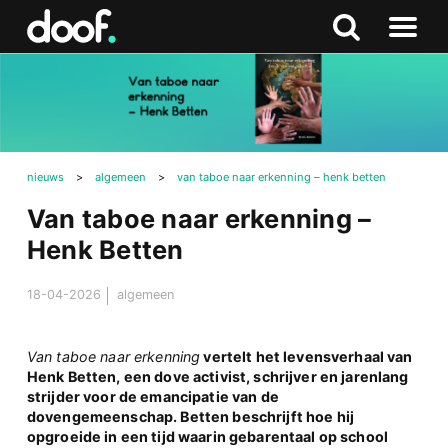
in
Doof.nl
Zoeken
Terug
Zoeken
Naar
naar
menu
boven
nieuws
>
algemeen
>
van taboe naar erkenning – henk betten
Van taboe naar erkenning –
Henk Betten
18-04-2026
algemeen
Van taboe naar erkenning
vertelt het levensverhaal van
Henk Betten, een dove activist, schrijver en jarenlang
strijder voor de emancipatie van de
dovengemeenschap. Betten beschrijft hoe hij
opgroeide in een tijd waarin gebarentaal op school