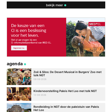
bekijk meer
agenda
Zoë & Silos: De Desert Musical in Burgers’ Zoo met
tolk NGT
08-08-2026
Kindervoorstelling Paleis Het Loo met tolk NGT
13-08-2026
Rondleiding in NGT door de paleistuin van Paleis
Het Loo