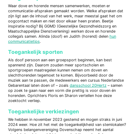
Waar dove en horende mensen samenwerken, moeten er
communicatie-afspraken gemaakt worden. Welke afspraken dat
zijn ligt aan de inhoud van het werk, maar meestal gaat het om
oogcontact maken en niet door elkaar heen praten. Beetje
inspiratie nodig? Bij GGMD (Geestelijke Gezondheidszorg en
Maatschappelijke Dienstverlening) werken dove en horende
collega’s samen. Alinda (doof) en Judith (horend) delen
hun
communicatietips
.
Toegankelijk sporten
Als doof persoon aan een groepsport beginnen, kan best
spannend zijn. Daarom zouden meer sportscholen en
sportgroepen maatregelen kunnen nemen om doven en
slechthorenden tegemoet te komen. Bijvoorbeeld door de
muziek aan te passen, de medewerkers een cursus Nederlandse
Gebarentaal laten doen of – zoals
dansschool 20Hertz
– samen
op zoek te gaan naar een vorm die prettig is voor doven én
horenden. Oprichters Floris en Sharon vertellen hoe deze
zoektocht verliep.
Toegankelijke verkiezingen
We hebben in november 2023 gestemd en mogen straks in juni
2024 weer. Hoe zit het met de toegankelijkheid van stemlokalen?
Volgens belangenvereniging Dovenschap neemt het aantal