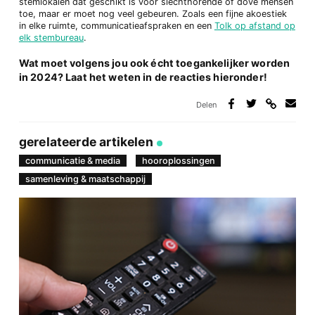
stemlokalen dat geschikt is voor slechthorende of dove mensen
toe, maar er moet nog veel gebeuren. Zoals een fijne akoestiek
in elke ruimte, communicatieafspraken en een
Tolk op afstand op
elk stembureau
.
Wat moet volgens jou ook écht toegankelijker worden
in 2024? Laat het weten in de reacties hieronder!
Delen
Deel
Deel
Deel
Deel
via
op
op
via
link
Facebook
Twitter
e-
gerelateerde artikelen
mail
communicatie & media
hooroplossingen
samenleving & maatschappij