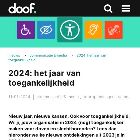
in
Doof.nl
Zoeken
Terug
Zoeken
Naar
naar
menu
boven
nieuws
>
communicatie & media
>
2024: het jaar van
toegankelijkheid
2024: het jaar van
toegankelijkheid
11-01-2024
communicatie & media
,
hooroplossingen
,
samenleving & maatschappij
Nieuw jaar, nieuwe kansen. Ook voor toegankelijkheid.
Wil jij jouw organisatie in 2024 (nog) toegankelijker
maken voor doven en slechthorenden? Lees dan
hieronder welke nieuwe ontdekkingen uit 2023 je in