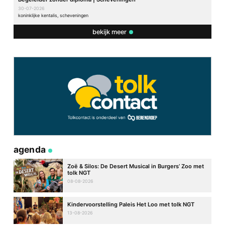
30-07-2026
koninklijke kentalis, scheveningen
bekijk meer
agenda
Zoë & Silos: De Desert Musical in Burgers’ Zoo met
tolk NGT
08-08-2026
Kindervoorstelling Paleis Het Loo met tolk NGT
13-08-2026