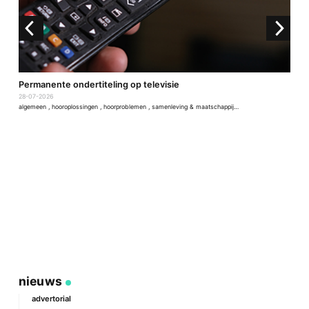
D
Permanente ondertiteling op televisie
2
28-07-2026
a
algemeen
,
hooroplossingen
,
hoorproblemen
,
samenleving & maatschappij
,
techniek & ontwikkeling
nieuws
advertorial