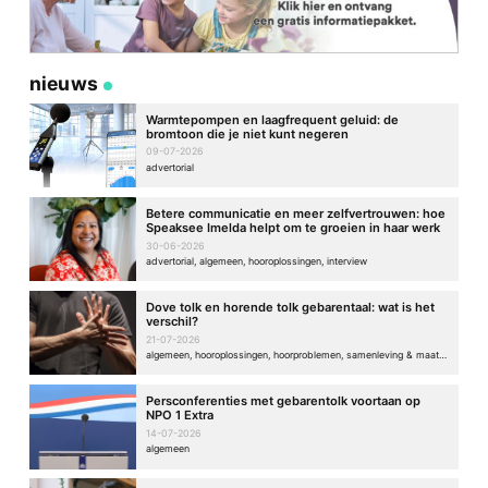
nieuws
Warmtepompen en laagfrequent geluid: de
bromtoon die je niet kunt negeren
09-07-2026
advertorial
Betere communicatie en meer zelfvertrouwen: hoe
Speaksee Imelda helpt om te groeien in haar werk
30-06-2026
advertorial, algemeen, hooroplossingen, interview
Dove tolk en horende tolk gebarentaal: wat is het
verschil?
21-07-2026
algemeen, hooroplossingen, hoorproblemen, samenleving & maatschappij
Persconferenties met gebarentolk voortaan op
NPO 1 Extra
14-07-2026
algemeen