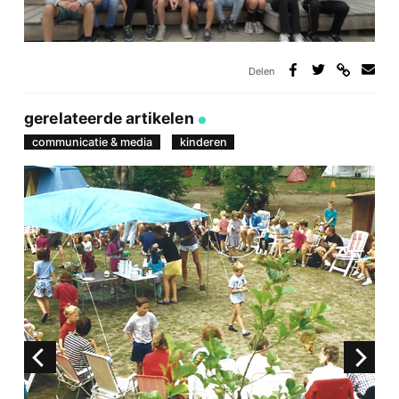
Delen
Deel
Deel
Deel
Deel
via
op
op
via
link
Facebook
Twitter
e-
gerelateerde artikelen
mail
communicatie & media
kinderen