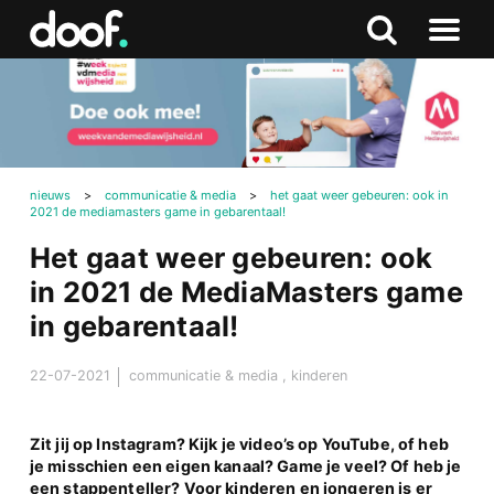
in
Doof.nl
Zoeken
Terug
Zoeken
Naar
naar
menu
boven
nieuws
>
communicatie & media
>
het gaat weer gebeuren: ook in
2021 de mediamasters game in gebarentaal!
Het gaat weer gebeuren: ook
in 2021 de MediaMasters game
in gebarentaal!
22-07-2021
communicatie & media
,
kinderen
Zit jij op Instagram? Kijk je video’s op YouTube, of heb
je misschien een eigen kanaal? Game je veel? Of heb je
een stappenteller? Voor kinderen en jongeren is er