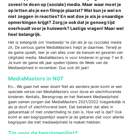
zoveel te doen op (sociale) media. Maar waar moet je
op letten als je een filmpje plaatst? Wat kun je wel en
niet zeggen in reacties? En wat doe je als je onaardige
opmerkingen krijgt? Zorg je ook dat je genoeg tijd
overhoudt voor je huiswerk? Lastige vragen! Maar wel
heel belangrijk.
Het is belangrijk om ‘mediawijs’ te zijn als je op (sociale) media
zit. De serious game MediaMasters helpt je daarmee. Terwijl je
de game speelt, leer je van alles over de kansen en gevaren van
(digitale) media. MediaMasters is voor kinderen in groep 7 en 8.
Je kunt de game elk jaar spelen tijdens de Week van de
Mediawijsheid in november. Dus ook dit jaar!
MediaMasters in NGT
En… We gaan het weer doen! Net als eerdere jaren komt er een
speciale versie van MediaMasters voor dove en slechthorende
kinderen. Kentalis, Berengroep en het Netwerk Mediawijsheid
gaan samen zorgen dat MediaMasters 2021/2022 toegankelijk is
als je doof of slechthorend bent. Dat betekent dat alles in
gebarentaal of met ondertiteling te zien is. Hoe vet is dat? Ook
komt er een begrippenlijst waarin je de gebaren ziet voor allerlei
begrippen die met mediawijsheid te maken hebben.
Tip voor de begrippenlijst?