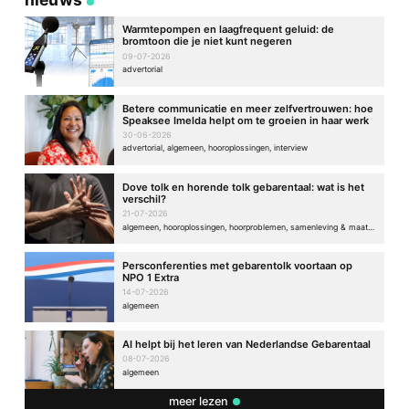
Warmtepompen en laagfrequent geluid: de
bromtoon die je niet kunt negeren
09-07-2026
advertorial
Betere communicatie en meer zelfvertrouwen: hoe
Speaksee Imelda helpt om te groeien in haar werk
30-06-2026
advertorial, algemeen, hooroplossingen, interview
Dove tolk en horende tolk gebarentaal: wat is het
verschil?
21-07-2026
algemeen, hooroplossingen, hoorproblemen, samenleving & maatschappij
Persconferenties met gebarentolk voortaan op
NPO 1 Extra
14-07-2026
algemeen
AI helpt bij het leren van Nederlandse Gebarentaal
08-07-2026
algemeen
meer lezen