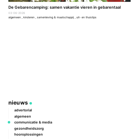
De Gebarencamping: samen vakantie vieren in gebarentaal
D
03-06-2026
3
algemeen
,
kinderen
,
samenleving & maatschappij
,
uit- en thuistips
c
nieuws
advertorial
algemeen
communicatie & media
gezondheidszorg
hooroplossingen