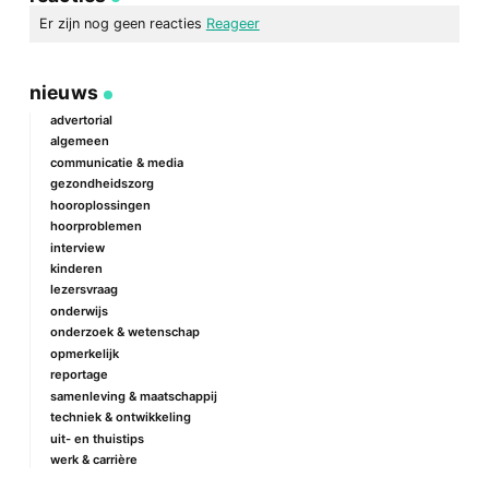
mail
Er zijn nog geen reacties
Reageer
geef een reactie
nieuws
Je e-mailadres wordt niet gepubliceerd.
Vereiste velden zijn
gemarkeerd met
*
advertorial
algemeen
Reactie
*
communicatie & media
gezondheidszorg
hooroplossingen
hoorproblemen
interview
kinderen
lezersvraag
onderwijs
onderzoek & wetenschap
Naam
*
opmerkelijk
reportage
samenleving & maatschappij
techniek & ontwikkeling
E-mail
*
uit- en thuistips
werk & carrière