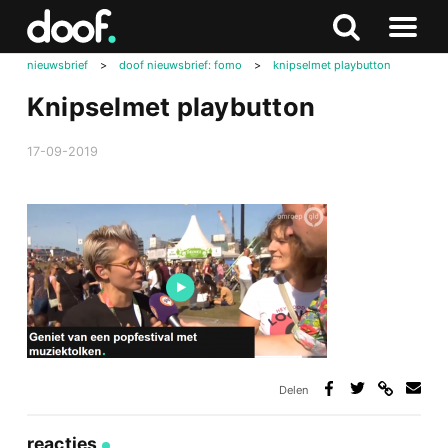
in
Doof.nl
Zoeken
Terug
Zoeken
Naar
naar
nieuwsbrief
>
doof nieuwsbrief: fomo
>
knipselmet playbutton
menu
boven
Knipselmet playbutton
17-09-2019
Delen
Deel
Deel
Deel
Deel
via
op
op
via
link
Facebook
Twitter
e-
reacties