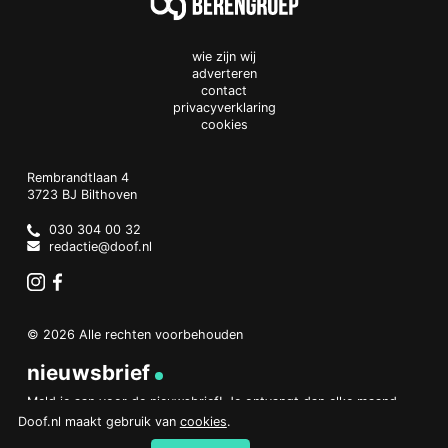
wie zijn wij
adverteren
contact
privacyverklaring
cookies
Doof.nl
work
Rembrandtlaan 4
3723 BJ
Bilthoven
The
Netherlands
030 304 00 32
redactie@doof.nl
Instagram
Facebook
© 2026 Alle rechten voorbehouden
nieuwsbrief
Meld je aan voor de nieuwsbrief! Je ontvangt dan elke maand
een overzicht van het belangrijkste nieuws.
Doof.nl maakt gebruik van
cookies
.
aanmelden