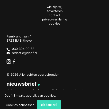
wie zijn wij
adverteren
contact
privacyverklaring
cookies
Doof.nl
work
Rembrandtlaan 4
3723 BJ
Bilthoven
The
Netherlands
030 304 00 32
redactie@doof.nl
Instagram
Facebook
© 2026 Alle rechten voorbehouden
nieuwsbrief
Meld je aan voor de nieuwsbrief! Je ontvangt dan elke maand
een overzicht van het belangrijkste nieuws.
Doof.nl maakt gebruik van
cookies
.
aanmelden
akkoord
Cookies aanpassen