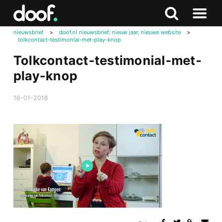
in
Doof.nl
Zoeken
Terug
Zoeken
Naar
naar
nieuwsbrief
>
doof.nl nieuwsbrief: nieuw jaar, nieuwe website
>
menu
tolkcontact-testimonial-met-play-knop
boven
Tolkcontact-testimonial-met-
play-knop
16-01-2018