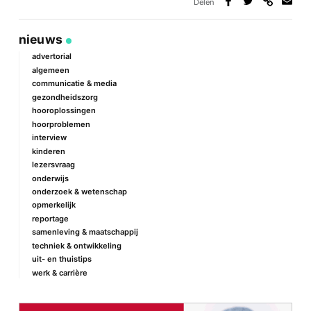
Delen
Deel
Deel
Deel
Deel
via
op
op
via
link
Facebook
Twitter
e-
nieuws
mail
advertorial
algemeen
communicatie & media
gezondheidszorg
hooroplossingen
hoorproblemen
interview
kinderen
lezersvraag
onderwijs
onderzoek & wetenschap
opmerkelijk
reportage
samenleving & maatschappij
techniek & ontwikkeling
uit- en thuistips
werk & carrière