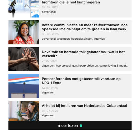
bromtoon die je niet kunt negeren
09-07-2026
advertorial
Betere communicatie en meer zelfvertrouwen: hoe
Speaksee Imelda helpt om te groeien in haar werk
30-06-2026
advertorial, algemeen, hooroplossingen, interview
Dove tolk en horende tolk gebarentaal: wat is het
verschil?
21-07-2026
algemeen, hooroplossingen, hoorproblemen, samenleving & maatschappij
Persconferenties met gebarentolk voortaan op
NPO 1 Extra
14-07-2026
algemeen
AI helpt bij het leren van Nederlandse Gebarentaal
08-07-2026
algemeen
meer lezen