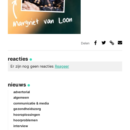
Delen
Deel
Deel
Deel
Deel
via
op
op
via
link
Facebook
Twitter
e-
reacties
mail
Er zijn nog geen reacties
Reageer
geef een reactie
nieuws
Je e-mailadres wordt niet gepubliceerd.
Vereiste velden zijn
gemarkeerd met
*
advertorial
algemeen
Reactie
*
communicatie & media
gezondheidszorg
hooroplossingen
hoorproblemen
interview