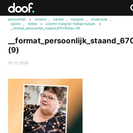
in
Doof.nl
Zo
Zo
persoonlijk
>
column
,
kanker
,
margriet
,
onderzoek
,
opinie
,
ziekte
>
column margriet: heilige huisjes
>
__format_persoonlijk_staand_670x800px (9)
__format_persoonlijk_staand_6
(9)
12-11-2019