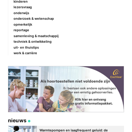
kinderen
lezersvraag
onderwijs
onderzoek & wetenschap
Naam
*
opmerkelijk
reportage
samenleving & maatschappij
techniek & ontwikkeling
E-mail
*
uit- en thuistips
werk & carrière
Site
nieuws
Warmtepompen en laagfrequent geluid: de