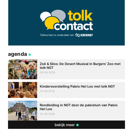
agenda
Zoë & Silos: De Desert Musical in Burgers’ Zoo met
tolk NGT
08-08-2026
Kindervoorstelling Paleis Het Loo met tolk NGT
13-08-2026
Rondleiding in NGT door de paleistuin van Paleis
Het Loo
14-08-2026
bekijk meer