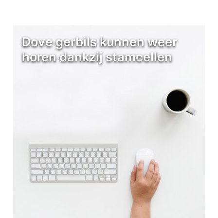
Dove gerbils kunnen weer
horen dankzij stamcellen