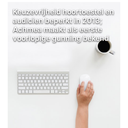
Keuzevrijheid hoortoestel en
audicien beperkt in 2013;
Achmea maakt als eerste
voorlopige gunning bekend