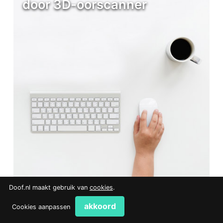
door 3D-oorscanner
Doof.nl maakt gebruik van
cookies
.
akkoord
Cookies aanpassen
Het Amerikaanse bedrijf Lantos Technologies brengt een digitale
3D-oorscanner op de markt. Hiermee kunnen 3D-plaatjes …