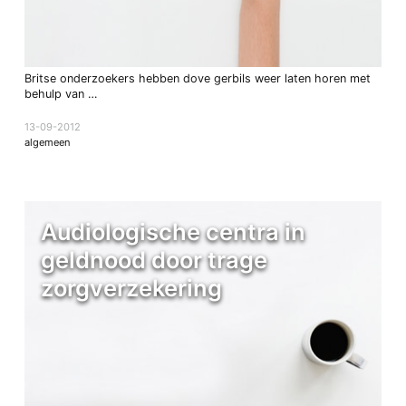
Britse onderzoekers hebben dove gerbils weer laten horen met
behulp van …
13-09-2012
algemeen
Audiologische centra in
geldnood door trage
zorgverzekering