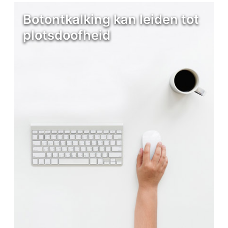
Botontkalking kan leiden tot
plotsdoofheid