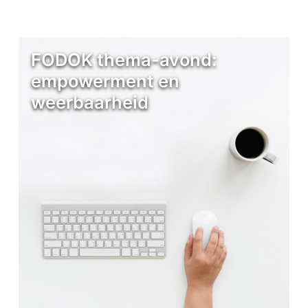
FODOK thema-avond:
empowerment en
weerbaarheid