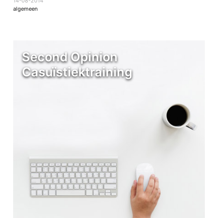
14-08-2014
algemeen
Second Opinion
Casuïstiektraining