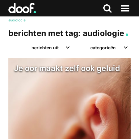
in
Doof.nl
Zoeken
Terug
Zoeken
Naar
naar
audiologie
menu
boven
berichten met tag: audiologie
berichten uit
categorieën
Je oor maakt zelf ook geluid