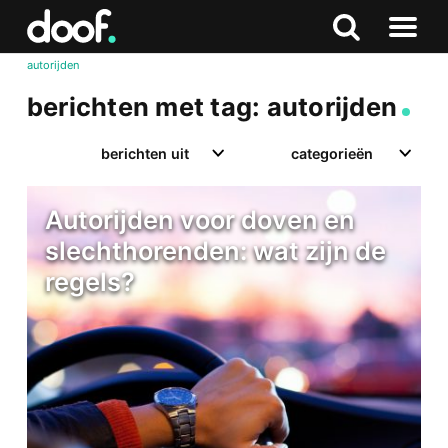
in
Doof.nl
Zoeken
Terug
Zoeken
Naar
naar
autorijden
menu
boven
berichten met tag: autorijden
berichten uit
categorieën
Autorijden voor doven en
slechthorenden: wat zijn de
regels?