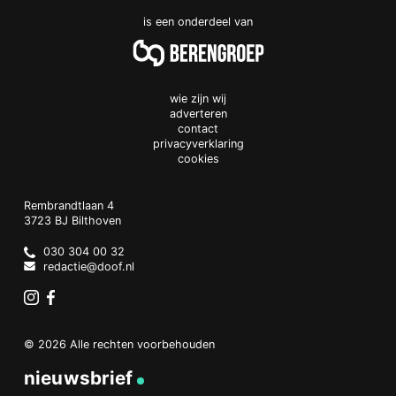
is een onderdeel van
wie zijn wij
adverteren
contact
privacyverklaring
cookies
Doof.nl
work
Rembrandtlaan 4
3723 BJ
Bilthoven
The
Netherlands
030 304 00 32
redactie@doof.nl
Instagram
Facebook
© 2026 Alle rechten voorbehouden
nieuwsbrief