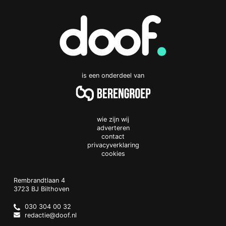
is een onderdeel van
wie zijn wij
adverteren
contact
privacyverklaring
cookies
Doof.nl
work
Rembrandtlaan 4
3723 BJ
Bilthoven
The
Netherlands
030 304 00 32
redactie@doof.nl