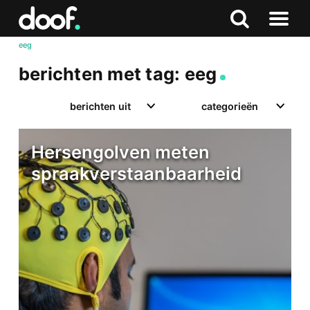
in
Doof.nl
Zoeken
Terug
Zoeken
Naar
naar
eeg
menu
boven
berichten met tag: eeg
berichten uit
categorieën
Hersengolven meten
spraakverstaanbaarheid