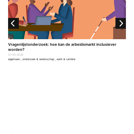
Vragenlijstonderzoek: hoe kan de arbeidsmarkt inclusiever
B
worden?
2
o
27-05-2026
algemeen
,
onderzoek & wetenschap
,
werk & carrière