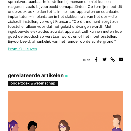
spraakverstaanbaarheid stellen bij mensen die niet kunnen
reageren, zoals bijvoorbeeld comapatiënten. Op termijn moet dit
onderzoek ook leiden tot ‘slimme’ hoorapparaten en cochleaire
implantaten – implantaten in het slakkenhuis van het oor – die
zichzelf instellen, vervolgt Francart. “Op dit moment zorgt zo’n
toestel er alleen voor dat het geluid ontvangen wordt. Met
ingebouwde elektrodes zou dat apparaat zelf kunnen meten hoe
goed de boodschap verstaan wordt en of het moet bijstellen.
Bijvoorbeeld, afhankelijk van het rumoer op de achtergrond.”
Bron: KU Leuven
Delen
Deel
Deel
Deel
Deel
via
op
op
via
link
Facebook
Twitter
e-
gerelateerde artikelen
mail
onderzoek & wetenschap