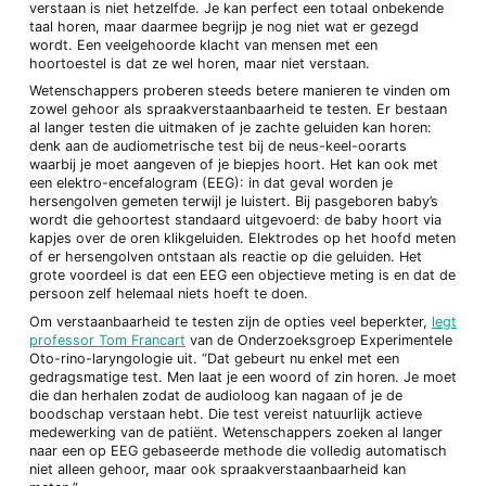
verstaan is niet hetzelfde. Je kan perfect een totaal onbekende
taal horen, maar daarmee begrijp je nog niet wat er gezegd
wordt. Een veelgehoorde klacht van mensen met een
hoortoestel is dat ze wel horen, maar niet verstaan.
Wetenschappers proberen steeds betere manieren te vinden om
zowel gehoor als spraakverstaanbaarheid te testen. Er bestaan
al langer testen die uitmaken of je zachte geluiden kan horen:
denk aan de audiometrische test bij de neus-keel-oorarts
waarbij je moet aangeven of je biepjes hoort. Het kan ook met
een elek­tro-en­ce­fa­lo­gra­m (EEG): in dat geval worden je
hersengolven gemeten terwijl je luistert. Bij pasgeboren baby’s
wordt die gehoortest standaard uitgevoerd: de baby hoort via
kapjes over de oren klikgeluiden. Elektrodes op het hoofd meten
of er hersengolven ontstaan als reactie op die geluiden. Het
grote voordeel is dat een EEG een objectieve meting is en dat de
persoon zelf helemaal niets hoeft te doen.
Om verstaanbaarheid te testen zijn de opties veel beperkter,
legt
professor Tom Francart
van de Onderzoeksgroep Experimentele
Oto-rino-laryngologie uit. “Dat gebeurt nu enkel met een
gedragsmatige test. Men laat je een woord of zin horen. Je moet
die dan herhalen zodat de audioloog kan nagaan of je de
boodschap verstaan hebt. Die test vereist natuurlijk actieve
medewerking van de patiënt. Wetenschappers zoeken al langer
naar een op EEG gebaseerde methode die volledig automatisch
niet alleen gehoor, maar ook spraakverstaanbaarheid kan