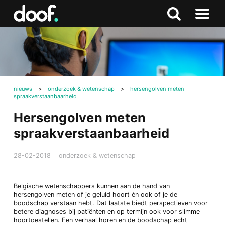
in
Doof.nl
Zoeken
Terug
Zoeken
Naar
naar
menu
boven
nieuws
>
onderzoek & wetenschap
>
hersengolven meten
spraakverstaanbaarheid
Hersengolven meten
spraakverstaanbaarheid
28-02-2018
onderzoek & wetenschap
Belgische wetenschappers kunnen aan de hand van
hersengolven meten of je geluid hoort én ook of je de
boodschap verstaan hebt. Dat laatste biedt perspectieven voor
betere diagnoses bij patiënten en op termijn ook voor slimme
hoortoestellen. Een verhaal horen en de boodschap echt