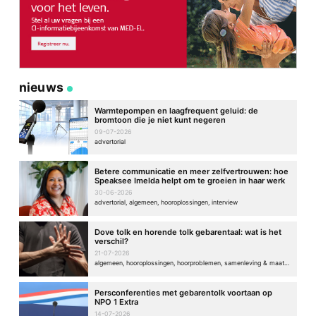
nieuws
Warmtepompen en laagfrequent geluid: de
bromtoon die je niet kunt negeren
09-07-2026
advertorial
Betere communicatie en meer zelfvertrouwen: hoe
Speaksee Imelda helpt om te groeien in haar werk
30-06-2026
advertorial, algemeen, hooroplossingen, interview
Dove tolk en horende tolk gebarentaal: wat is het
verschil?
21-07-2026
algemeen, hooroplossingen, hoorproblemen, samenleving & maatschappij
Persconferenties met gebarentolk voortaan op
NPO 1 Extra
14-07-2026