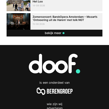
Het Loo
14-08-2026
Zomerconcert: BarokOpera Amsterdam – Mozart’s
‘Ontvoering uit de Harem’ met tolk NGT
15-08-2026
bekijk meer
is een onderdeel van
wie zijn wij
adverteren