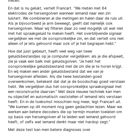
meten.”
En dat is nu gelukt, vertelt Francart. “We meten met 64
elektrodes de hersengolven wanneer iemand naar een zin
luistert. We combineren al die metingen en halen daar de ruis uit.
Als je bijvoorbeeld je arm beweegt, geeft dat namelijk ook
hersengolven. Maar wij filteren daar zo veel mogelijk uit wat niet
met het spraakgeluid te maken heeft. Het overblijvende signaal
vergelijken we met de oorspronkelijke zin, en dat vertelt ons niet
alleen of je iets gehoord maar ook of je het begrepen hebt.”
Hoe dat juist gebeurt, heeft veel weg van twee
geluidsbestandjes op je computer vergelijken: als je die afspeelt,
zie je vaak een balk met geluidsgolven. “Je hebt het
oorspronkelijke geluidsbestand met de zin die je te horen krijgt.
En wij maken een ander geluidsbestand dat we van je
hersengolven afleiden. Als die twee bestanden goed
overeenkomen, betekent dat dat je de boodschap goed verstaan
hebt. We vergelijken dus het oorspronkelijke spraaksignaal met
een reconstructie daarvan.” Met deze nieuwe techniek kan men
nu objectief en automatisch vaststellen of iemand iets verstaan
heeft. En in de toekomst misschien nog meer, legt Francart uit.
“We kunnen op dit moment nog geen gedachten lezen. Maar we
werken aan betere decoders die op termijn moeten toelaten om
op basis van hersengolven af te leiden wat iemand gehoord
heeft, of zelfs wat iemand denkt maar niet hardop zegt.”
Met deze test kan men betere diagnoses over