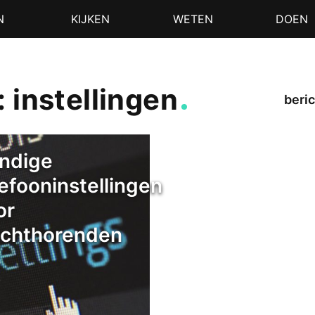
N
KIJKEN
WETEN
DOEN
 instellingen
beric
ndige
lefooninstellingen
or
echthorenden