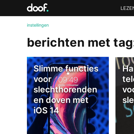
in
Menu
LEZE
Doof.nl
instellingen
berichten met tag:
Slimme functies
Ha
voor
te
slechthorenden
vo
en doven met
sl
iOS 14