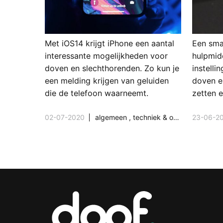
Met iOS14 krijgt iPhone een aantal
Een sma
interessante mogelijkheden voor
hulpmidd
doven en slechthorenden. Zo kun je
instelli
een melding krijgen van geluiden
doven e
die de telefoon waarneemt.
zetten e
02-07-2020
algemeen
,
techniek & ontwikkeling
23-06-2