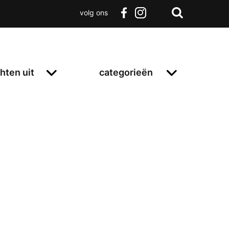
volg ons
Zoeken
Terug
facebook
instagram
Zoeken
naar
boven
hten uit
categorieën