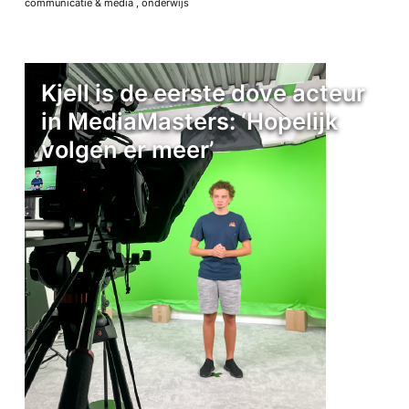
communicatie & media
,
onderwijs
Kjell is de eerste dove acteur
in MediaMasters: ‘Hopelijk
volgen er meer’