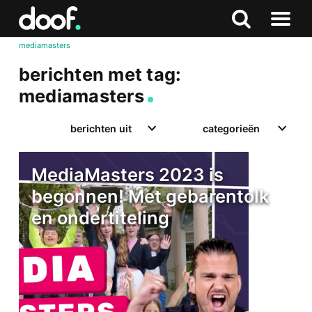
in
Doof.nl
Zoeken
Terug
Zoeken
Naar
naar
mediamasters
menu
boven
berichten met tag:
mediamasters
berichten uit
categorieën
MediaMasters 2023 is
begonnen! Met gebarentolk
en ondertiteling