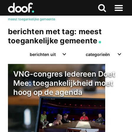
in
Doof.nl
Zoeken
Terug
Zoeken
Naar
naar
meest toegankelijke gemeente
menu
boven
berichten met tag: meest
toegankelijke gemeente
berichten uit
categorieën
VNG-congres Iedereen Doet
Mee: toegankelijkheid moet
hoog op de agenda