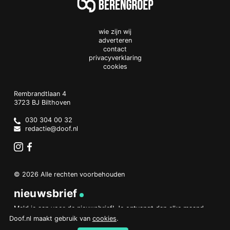
wie zijn wij
adverteren
contact
privacyverklaring
cookies
Doof.nl
work
Rembrandtlaan 4
3723 BJ
Bilthoven
The
Netherlands
030 304 00 32
redactie@doof.nl
Instagram
Facebook
© 2026 Alle rechten voorbehouden
nieuwsbrief
Meld je aan voor de nieuwsbrief! Je ontvangt dan elke maand
een overzicht van het belangrijkste nieuws.
Doof.nl maakt gebruik van
cookies
.
aanmelden