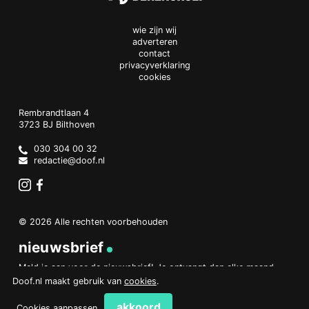
wie zijn wij
adverteren
contact
privacyverklaring
cookies
Doof.nl
work
Rembrandtlaan 4
3723 BJ
Bilthoven
The
Netherlands
030 304 00 32
redactie@doof.nl
Instagram
Facebook
© 2026 Alle rechten voorbehouden
nieuwsbrief
Meld je aan voor de nieuwsbrief! Je ontvangt dan elke maand
een overzicht van het belangrijkste nieuws.
Doof.nl maakt gebruik van
cookies
.
aanmelden
akkoord
Cookies aanpassen