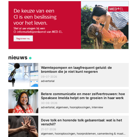
nieuws
Warmtepompen en laagfrequent geluid: de
bromtoon die je niet kunt negeren
09-07-2026
advertorial
Betere communicatie en meer zelfvertrouwen: hoe
Speaksee Imelda helpt om te groeien in haar werk
30-06-2026
advertorial, algemeen, hooroplossingen, interview
Dove tolk en horende tolk gebarentaal: wat is het
verschil?
21-07-2026
algemeen, hooroplossingen, hoorproblemen, samenleving & maatschappij