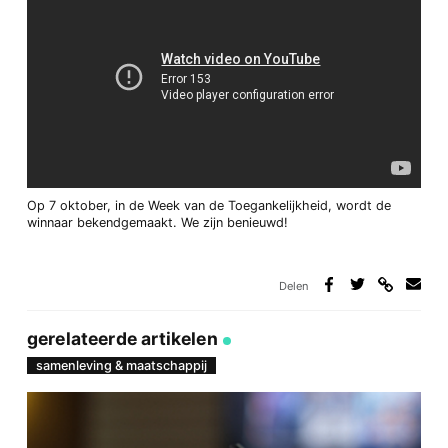
Op 7 oktober, in de Week van de Toegankelijkheid, wordt de
winnaar bekendgemaakt. We zijn benieuwd!
Delen
Deel
Deel
Deel
Deel
via
op
op
via
link
Facebook
Twitter
e-
gerelateerde artikelen
mail
samenleving & maatschappij