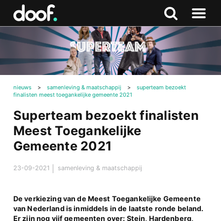
in
Doof.nl
Zoeken
Terug
Zoeken
Naar
naar
menu
boven
nieuws
>
samenleving & maatschappij
>
superteam bezoekt
finalisten meest toegankelijke gemeente 2021
Superteam bezoekt finalisten
Meest Toegankelijke
Gemeente 2021
23-09-2021
samenleving & maatschappij
De verkiezing van de Meest Toegankelijke Gemeente
van Nederland is inmiddels in de laatste ronde beland.
Er zijn nog vijf gemeenten over: Stein, Hardenberg,