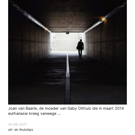
Joan van Baarle, de moeder van Gaby Olthuis die in maart 2014
euthanasie kreeg vanwege …
14-09-2017
uit- en thuistips