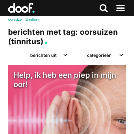
in
Doof.nl
Zoeken
Terug
Zoeken
Naar
naar
oorsuizen (tinnitus)
menu
boven
berichten met tag: oorsuizen
(tinnitus)
berichten uit
categorieën
Help, ik heb een piep in mijn
oor!