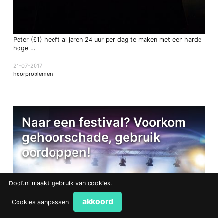
Peter (61) heeft al jaren 24 uur per dag te maken met een harde
hoge …
21-07-2017
hoorproblemen
Naar een festival? Voorkom
gehoorschade, gebruik
oordoppen!
Doof.nl maakt gebruik van
cookies
.
akkoord
Cookies aanpassen