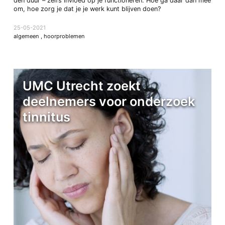
den duur – zelfs invloed op je functioneren. Hoe ga daar dan mee
om, hoe zorg je dat je je werk kunt blijven doen?
25-05-2021
algemeen
,
hoorproblemen
UMC Utrecht zoekt
deelnemers voor onderzoek
tinnitus