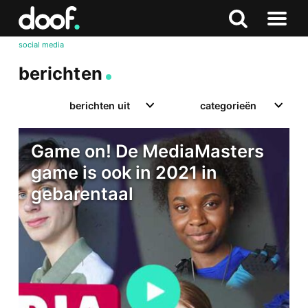
in
Doof.nl
Zoeken
Terug
Zoeken
Naar
naar
social media
menu
boven
berichten
berichten uit
categorieën
Game on! De MediaMasters
game is ook in 2021 in
gebarentaal