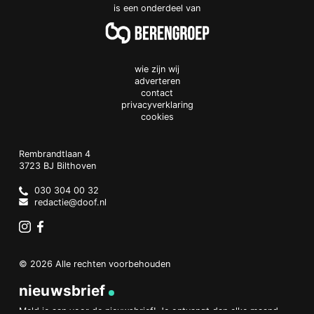
is een onderdeel van
wie zijn wij
adverteren
contact
privacyverklaring
cookies
Doof.nl
work
Rembrandtlaan 4
3723 BJ
Bilthoven
The
Netherlands
030 304 00 32
redactie@doof.nl
Instagram
Facebook
© 2026 Alle rechten voorbehouden
nieuwsbrief
Meld je aan voor de nieuwsbrief! Je ontvangt dan elke maand