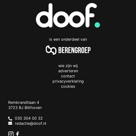
is een onderdeel van
wie zijn wij
adverteren
contact
privacyverklaring
cookies
Doof.nl
work
Rembrandtlaan 4
3723 BJ
Bilthoven
The
Netherlands
030 304 00 32
redactie@doof.nl