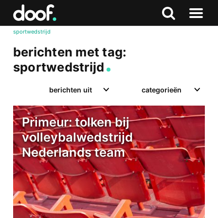
in
Doof.nl
Zoeken
Terug
Zoeken
Naar
naar
sportwedstrijd
menu
boven
berichten met tag:
sportwedstrijd
berichten uit
categorieën
Primeur: tolken bij
volleybalwedstrijd
Nederlands team