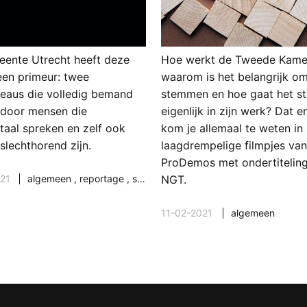
ente Utrecht heeft deze
Hoe werkt de Tweede Kame
en primeur: twee
waarom is het belangrijk o
eaus die volledig bemand
stemmen en hoe gaat het 
door mensen die
eigenlijk in zijn werk? Dat 
taal spreken en zelf ook
kom je allemaal te weten in
slechthorend zijn.
laagdrempelige filmpjes va
ProDemos met ondertiteling
21
algemeen
,
reportage
,
samenleving & maatschappij
NGT.
11-02-2021
algemeen