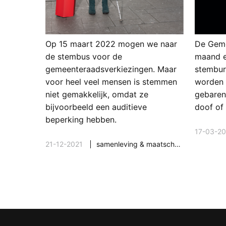
Op 15 maart 2022 mogen we naar
De Geme
de stembus voor de
maand e
gemeenteraadsverkiezingen. Maar
stembur
voor heel veel mensen is stemmen
worden 
niet gemakkelijk, omdat ze
gebaren
bijvoorbeeld een auditieve
doof of 
beperking hebben.
17-03-20
21-12-2021
samenleving & maatschappij