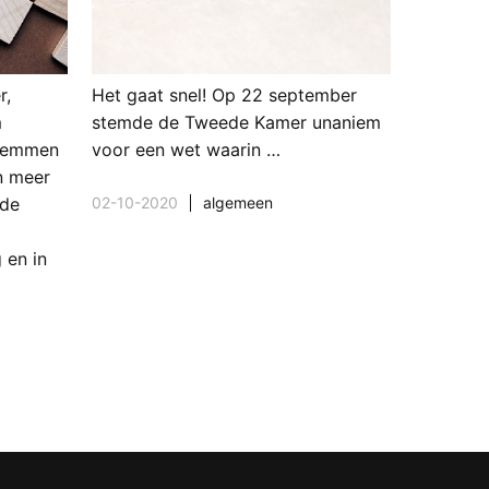
r,
Het gaat snel! Op 22 september
m
stemde de Tweede Kamer unaniem
stemmen
voor een wet waarin …
en meer
02-10-2020
algemeen
 de
n
 en in