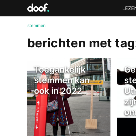
in
Menu
LEZE
Doof.nl
stemmen
berichten met ta
Toegankelijk
Ge
stemmen kan
st
ook in 2022
Utr
zij
om