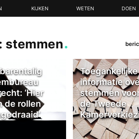
N
KIJKEN
WETEN
DOEN
g: stemmen
beric
barentalig
Toegankelijke
embureau
informatie ove
echt: ‘Hier
stemmen voo
n de rollen
de Tweede
gedraaid’
Kamerverkiez