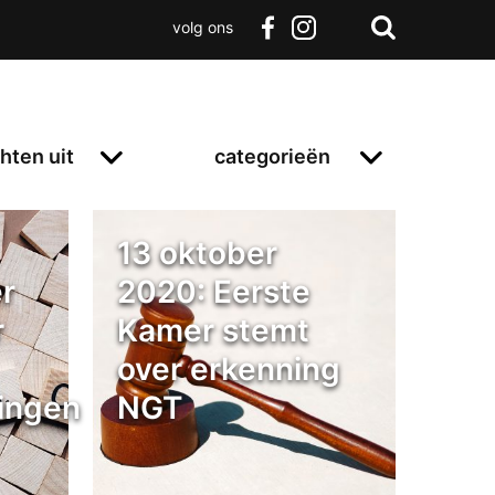
volg ons
Zoeken
Terug
facebook
instagram
Zoeken
naar
boven
hten uit
categorieën
13 oktober
r
2020: Eerste
r
Kamer stemt
over erkenning
ingen
NGT