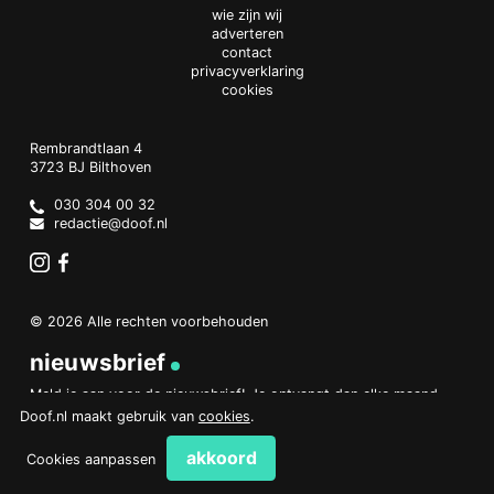
wie zijn wij
adverteren
contact
privacyverklaring
cookies
Doof.nl
work
Rembrandtlaan 4
3723 BJ
Bilthoven
The
Netherlands
030 304 00 32
redactie@doof.nl
Instagram
Facebook
© 2026 Alle rechten voorbehouden
nieuwsbrief
Meld je aan voor de nieuwsbrief! Je ontvangt dan elke maand
een overzicht van het belangrijkste nieuws.
Doof.nl maakt gebruik van
cookies
.
aanmelden
akkoord
Cookies aanpassen
PHP Code Snippets
Powered By :
XYZScripts.com