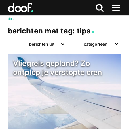
in
Doof.nl
Zoeken
Terug
Zoeken
Naar
naar
tips
menu
boven
berichten met tag: tips
berichten uit
categorieën
Vliegreis gepland? Zo
ontplop je verstopte oren