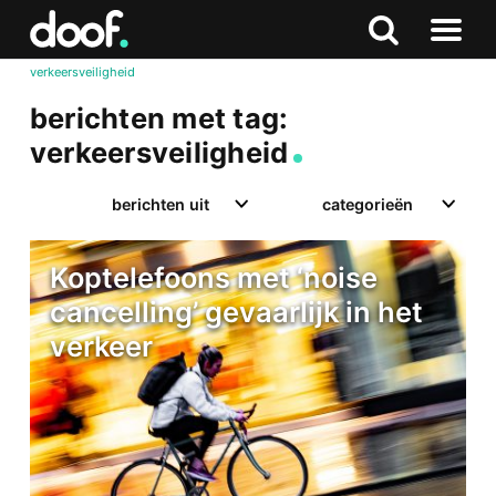
in
Doof.nl
Zoeken
Terug
Zoeken
Naar
naar
verkeersveiligheid
menu
boven
berichten met tag:
verkeersveiligheid
berichten uit
categorieën
Koptelefoons met ‘noise
cancelling’ gevaarlijk in het
verkeer