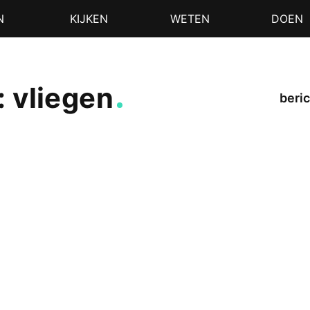
N
KIJKEN
WETEN
DOEN
: vliegen
beric