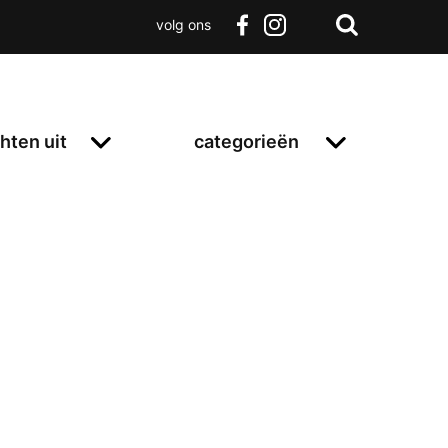
volg ons
Zoeken
Terug
facebook
instagram
Zoeken
naar
boven
hten uit
categorieën