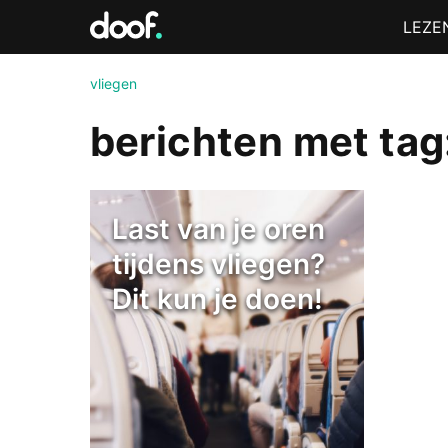
in
Menu
LEZE
Doof.nl
vliegen
berichten met tag
Last van je oren
tijdens vliegen?
Dit kun je doen!