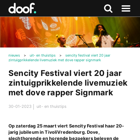
in
Doof.nl
Zoeken
Terug
Zoeken
Naar
naar
menu
boven
nieuws
>
uit- en thuistips
>
sencity festival viert 20 jaar
zintuigprikkelende livemuziek met dove rapper signmark
Sencity Festival viert 20 jaar
zintuigprikkelende livemuziek
met dove rapper Signmark
30-01-2023
uit- en thuistips
Op zaterdag 25 maart viert Sencity Festival haar 20-
jarig jubileum in TivoliVredenburg. Dove,
slechthorende en horende bezoekers beleven de