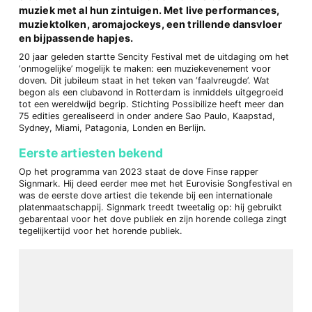
muziek met al hun zintuigen. Met live performances,
muziektolken, aromajockeys, een trillende dansvloer
en bijpassende hapjes.
20 jaar geleden startte Sencity Festival met de uitdaging om het
‘onmogelijke’ mogelijk te maken: een muziekevenement voor
doven. Dit jubileum staat in het teken van ‘faalvreugde’. Wat
begon als een clubavond in Rotterdam is inmiddels uitgegroeid
tot een wereldwijd begrip. Stichting Possibilize heeft meer dan
75 edities gerealiseerd in onder andere Sao Paulo, Kaapstad,
Sydney, Miami, Patagonia, Londen en Berlijn.
Eerste artiesten bekend
Op het programma van 2023 staat de dove Finse rapper
Signmark. Hij deed eerder mee met het Eurovisie Songfestival en
was de eerste dove artiest die tekende bij een internationale
platenmaatschappij. Signmark treedt tweetalig op: hij gebruikt
gebarentaal voor het dove publiek en zijn horende collega zingt
tegelijkertijd voor het horende publiek.