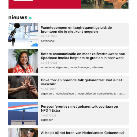
nieuws
Warmtepompen en laagfrequent geluid: de
bromtoon die je niet kunt negeren
09-07-2026
advertorial
Betere communicatie en meer zelfvertrouwen: hoe
Speaksee Imelda helpt om te groeien in haar werk
30-06-2026
advertorial, algemeen, hooroplossingen, interview
Dove tolk en horende tolk gebarentaal: wat is het
verschil?
21-07-2026
algemeen, hooroplossingen, hoorproblemen, samenleving & maatschappij
Persconferenties met gebarentolk voortaan op
NPO 1 Extra
14-07-2026
algemeen
AI helpt bij het leren van Nederlandse Gebarentaal