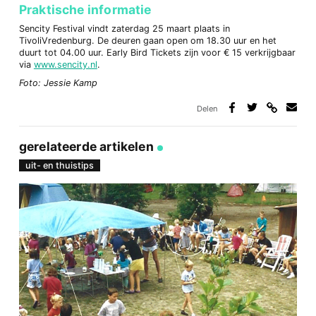
Praktische informatie
Sencity Festival vindt zaterdag 25 maart plaats in
TivoliVredenburg. De deuren gaan open om 18.30 uur en het
duurt tot 04.00 uur. Early Bird Tickets zijn voor € 15 verkrijgbaar
via
www.sencity.nl
.
Foto: Jessie Kamp
Delen
Deel
Deel
Deel
Deel
via
op
op
via
link
Facebook
Twitter
e-
gerelateerde artikelen
mail
uit- en thuistips