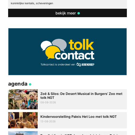
koninklijke kentalis, scheveningen
bekijk meer
agenda
Zoë & Silos: De Desert Musical in Burgers’ Zoo met
tolk NGT
08-08-2026
Kindervoorstelling Paleis Het Loo met tolk NGT
13-08-2026