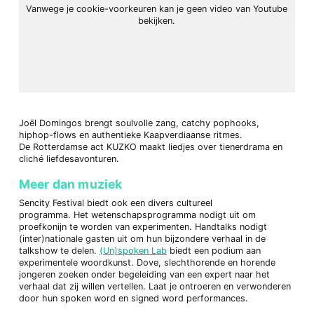
Vanwege je cookie-voorkeuren kan je geen video van Youtube
bekijken.
Joël Domingos brengt soulvolle zang, catchy pophooks,
hiphop-flows en authentieke Kaapverdiaanse ritmes.
De Rotterdamse act KUZKO maakt liedjes over tienerdrama en
cliché liefdesavonturen.
Meer dan muziek
Sencity Festival biedt ook een divers cultureel
programma. Het wetenschapsprogramma nodigt uit om
proefkonijn te worden van experimenten. Handtalks nodigt
(inter)nationale gasten uit om hun bijzondere verhaal in de
talkshow te delen.
(Un)spoken Lab
biedt een podium aan
experimentele woordkunst. Dove, slechthorende en horende
jongeren zoeken onder begeleiding van een expert naar het
verhaal dat zij willen vertellen. Laat je ontroeren en verwonderen
door hun spoken word en signed word performances.