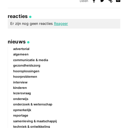
Delen
Deel
Deel
Deel
Deel
via
op
op
via
link
Facebook
Twitter
e-
reacties
mail
Er zijn nog geen reacties
Reageer
geef een reactie
nieuws
Je e-mailadres wordt niet gepubliceerd.
Vereiste velden zijn
gemarkeerd met
*
advertorial
algemeen
Reactie
*
communicatie & media
gezondheidszorg
hooroplossingen
hoorproblemen
interview
kinderen
lezersvraag
onderwijs
onderzoek & wetenschap
Naam
*
opmerkelijk
reportage
samenleving & maatschappij
techniek & ontwikkeling
E-mail
*