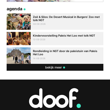
agenda
Zoë & Silos: De Desert Musical in Burgers’ Zoo met
tolk NGT
08-08-2026
Kindervoorstelling Paleis Het Loo met tolk NGT
13-08-2026
Rondleiding in NGT door de paleistuin van Paleis
Het Loo
14-08-2026
bekijk meer