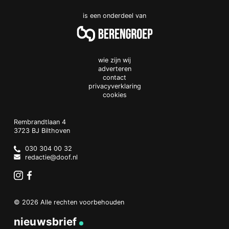
is een onderdeel van
wie zijn wij
adverteren
contact
privacyverklaring
cookies
Doof.nl
work
Rembrandtlaan 4
3723 BJ
Bilthoven
The
Netherlands
030 304 00 32
redactie@doof.nl
Instagram
Facebook
© 2026 Alle rechten voorbehouden
nieuwsbrief