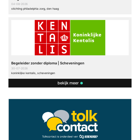
04-08-2026
stichting philadelphia zorg, den haag
Begeleider zonder diploma | Scheveningen
30-07-2026
koninklijke kentalis, scheveningen
bekijk meer