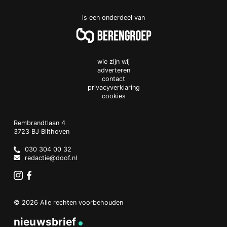
is een onderdeel van
wie zijn wij
adverteren
contact
privacyverklaring
cookies
Doof.nl
work
Rembrandtlaan 4
3723 BJ
Bilthoven
The
Netherlands
030 304 00 32
redactie@doof.nl
Instagram
Facebook
© 2026 Alle rechten voorbehouden
nieuwsbrief