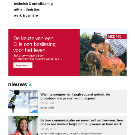
techniek & ontwikkeling
E-mail
*
uit- en thuistips
werk & carrière
Site
nieuws
Warmtepompen en laagfrequent geluid: de
bromtoon die je niet kunt negeren
09-07-2026
advertorial
Betere communicatie en meer zelfvertrouwen: hoe
Speaksee Imelda helpt om te groeien in haar werk
30-06-2026
advertorial, algemeen, hooroplossingen, interview