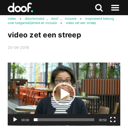
in
Doof.nl
Zoeken
Terug
Zoeken
Naar
naar
video
>
discriminatie
,
doof
,
inclusie
>
inspirerend betoog
menu
over toegankelijkheid en inclusie
>
video zet een streep
boven
video zet een streep
20-06-2018
Videospeler
00:00
00:50