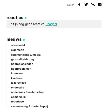
Delen
Deel
Deel
Deel
Deel
via
op
op
via
link
Facebook
Twitter
e-
reacties
mail
Er zijn nog geen reacties
Reageer
geef een reactie
nieuws
Je e-mailadres wordt niet gepubliceerd.
Vereiste velden zijn
gemarkeerd met
*
advertorial
algemeen
Reactie
*
communicatie & media
gezondheidszorg
hooroplossingen
hoorproblemen
interview
kinderen
lezersvraag
onderwijs
onderzoek & wetenschap
Naam
*
opmerkelijk
reportage
samenleving & maatschappij