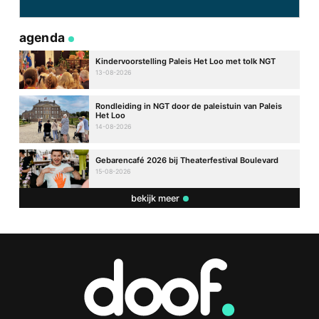
agenda
Kindervoorstelling Paleis Het Loo met tolk NGT
13-08-2026
Rondleiding in NGT door de paleistuin van Paleis
Het Loo
14-08-2026
Gebarencafé 2026 bij Theaterfestival Boulevard
15-08-2026
bekijk meer