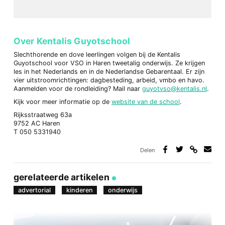
Over Kentalis Guyotschool
Slechthorende en dove leerlingen volgen bij de Kentalis
Guyotschool voor VSO in Haren tweetalig onderwijs. Ze krijgen
les in het Nederlands en in de Nederlandse Gebarentaal. Er zijn
vier uitstroomrichtingen: dagbesteding, arbeid, vmbo en havo.
Aanmelden voor de rondleiding? Mail naar
guyotvso@kentalis.nl
.
Kijk voor meer informatie op de
website van de school
.
Rijksstraatweg 63a
9752 AC Haren
T 050 5331940
Delen
Deel
Deel
Deel
Deel
via
op
op
via
link
Facebook
Twitter
e-
gerelateerde artikelen
mail
advertorial
kinderen
onderwijs