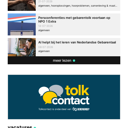
21-07-2026
algemeen, hooroplossingen, hoorproblemen, samenleving & maatschappij
Persconferenties met gebarentolk voortaan op
NPO 1 Extra
14-07-2026
algemeen
AI helpt bij het leren van Nederlandse Gebarentaal
08-07-2026
algemeen
meer lezen
vacatures