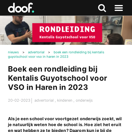
in
Doof.nl
Zoeken
Terug
Zoeken
Naar
naar
menu
boven
nieuws
>
advertorial
>
boek een rondleiding bij kentalis
guyotschool voor vso in haren in 2023
Boek een rondleiding bij
Kentalis Guyotschool voor
VSO in Haren in 2023
20-02-2023
advertorial
,
kinderen
,
onderwijs
Als je een school voor voortgezet onderwijs zoekt, wil
je natuurlijk weten hoe de school is. Hoe ziet het eruit
en wat hebben ze te bieden? Daarom kun je bij de