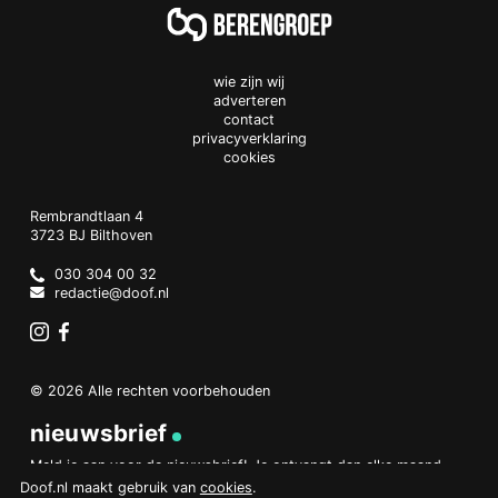
wie zijn wij
adverteren
contact
privacyverklaring
cookies
Doof.nl
work
Rembrandtlaan 4
3723 BJ
Bilthoven
The
Netherlands
030 304 00 32
redactie@doof.nl
Instagram
Facebook
© 2026 Alle rechten voorbehouden
nieuwsbrief
Meld je aan voor de nieuwsbrief! Je ontvangt dan elke maand
een overzicht van het belangrijkste nieuws.
Doof.nl maakt gebruik van
cookies
.