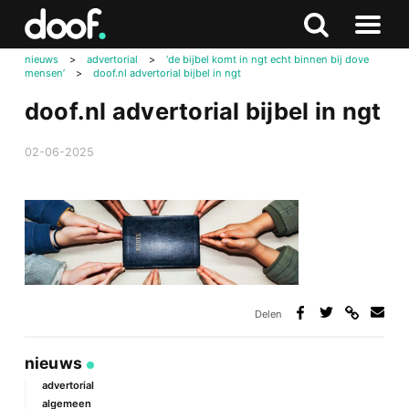
in
Doof.nl
Zoeken
Terug
Zoeken
Naar
naar
nieuws
>
advertorial
>
‘de bijbel komt in ngt echt binnen bij dove
menu
mensen’
>
doof.nl advertorial bijbel in ngt
boven
doof.nl advertorial bijbel in ngt
02-06-2025
Delen
Deel
Deel
Deel
Deel
via
op
op
via
link
Facebook
Twitter
e-
nieuws
mail
advertorial
algemeen