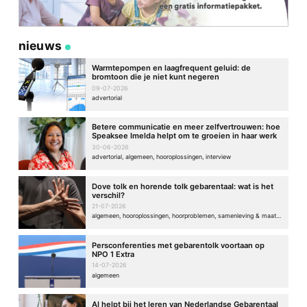
nieuws
Warmtepompen en laagfrequent geluid: de
bromtoon die je niet kunt negeren
09-07-2026
advertorial
Betere communicatie en meer zelfvertrouwen: hoe
Speaksee Imelda helpt om te groeien in haar werk
30-06-2026
advertorial, algemeen, hooroplossingen, interview
Dove tolk en horende tolk gebarentaal: wat is het
verschil?
21-07-2026
algemeen, hooroplossingen, hoorproblemen, samenleving & maatschappij
Persconferenties met gebarentolk voortaan op
NPO 1 Extra
14-07-2026
algemeen
AI helpt bij het leren van Nederlandse Gebarentaal