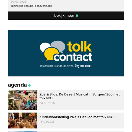
30-07-2026
koninklijke kentalis, scheveningen
bekijk meer
agenda
Zoë & Silos: De Desert Musical in Burgers’ Zoo met
tolk NGT
08-08-2026
Kindervoorstelling Paleis Het Loo met tolk NGT
13-08-2026