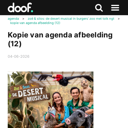
in
Doof.nl
Zoeken
Terug
Zoeken
Naar
naar
agenda
>
zoë & silos: de desert musical in burgers’ zoo met tolk ngt
>
menu
kopie van agenda afbeelding (12)
boven
Kopie van agenda afbeelding
(12)
04-06-2026