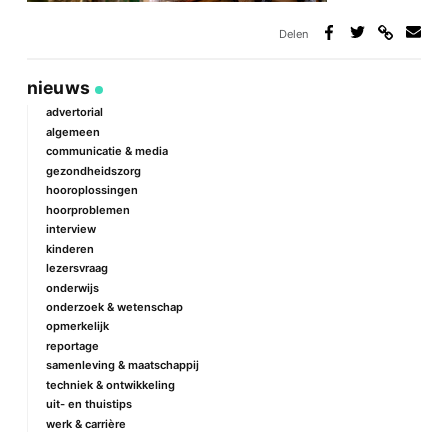
Delen
Deel
Deel
Deel
Deel
via
op
op
via
link
Facebook
Twitter
e-
nieuws
mail
advertorial
algemeen
communicatie & media
gezondheidszorg
hooroplossingen
hoorproblemen
interview
kinderen
lezersvraag
onderwijs
onderzoek & wetenschap
opmerkelijk
reportage
samenleving & maatschappij
techniek & ontwikkeling
uit- en thuistips
werk & carrière