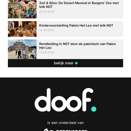
Zoë & Silos: De Desert Musical in Burgers’ Zoo met
tolk NGT
08-08-2026
Kindervoorstelling Paleis Het Loo met tolk NGT
13-08-2026
Rondleiding in NGT door de paleistuin van Paleis
Het Loo
14-08-2026
bekijk meer
is een onderdeel van