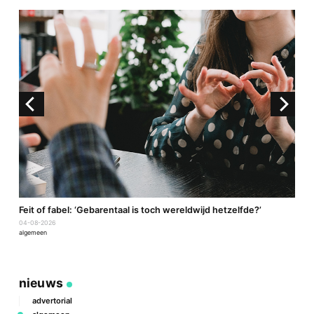
a
Feit of fabel: ‘Gebarentaal is toch wereldwijd hetzelfde?’
P
04-08-2026
2
algemeen
a
nieuws
advertorial