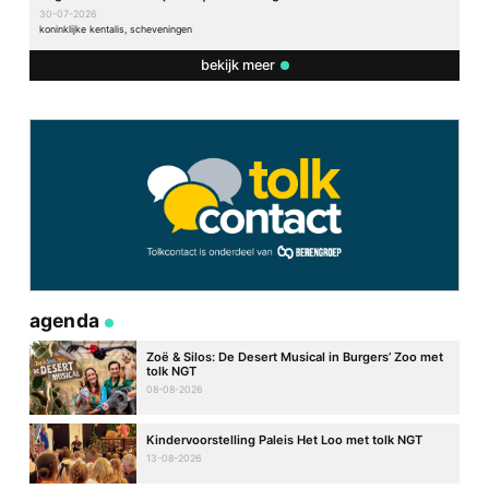
30-07-2026
koninklijke kentalis, scheveningen
bekijk meer
agenda
Zoë & Silos: De Desert Musical in Burgers’ Zoo met
tolk NGT
08-08-2026
Kindervoorstelling Paleis Het Loo met tolk NGT
13-08-2026