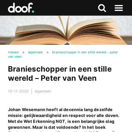
in
Doof.nl
Zoeken
Terug
Zoeken
Naar
naar
menu
boven
nieuws
>
algemeen
>
branieschopper in een stille wereld – peter
van veen
Branieschopper in een stille
wereld – Peter van Veen
10-11-2020
algemeen
Johan Wesemann heeft al decennia lang dezelfde
missie: gelijkwaardigheid en respect voor alle doven.
Met de Wet Erkenning NGT, is een belangrijke slag
gewonnen. Maar is dat voldoende? In het boek