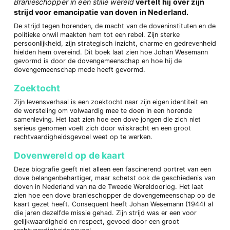
Branieschopper in een stille wereld
vertelt hij over zijn
strijd voor emancipatie van doven in Nederland.
De strijd tegen horenden, de macht van de doveninstituten en de
politieke onwil maakten hem tot een rebel. Zijn sterke
persoonlijkheid, zijn strategisch inzicht, charme en gedrevenheid
hielden hem overeind. Dit boek laat zien hoe Johan Wesemann
gevormd is door de dovengemeenschap en hoe hij de
dovengemeenschap mede heeft gevormd.
Zoektocht
Zijn levensverhaal is een zoektocht naar zijn eigen identiteit en
de worsteling om volwaardig mee te doen in een horende
samenleving. Het laat zien hoe een dove jongen die zich niet
serieus genomen voelt zich door wilskracht en een groot
rechtvaardigheidsgevoel weet op te werken.
Dovenwereld op de kaart
Deze biografie geeft niet alleen een fascinerend portret van een
dove belangenbehartiger, maar schetst ook de geschiedenis van
doven in Nederland van na de Tweede Wereldoorlog. Het laat
zien hoe een dove branieschopper de dovengemeenschap op de
kaart gezet heeft. Consequent heeft Johan Wesemann (1944) al
die jaren dezelfde missie gehad. Zijn strijd was er een voor
gelijkwaardigheid en respect, gevoed door een groot