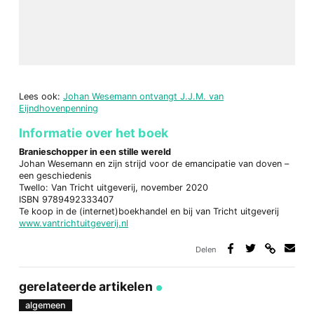
Lees ook:
Johan Wesemann ontvangt J.J.M. van
Eijndhovenpenning
Informatie over het boek
Branieschopper in een stille wereld
Johan Wesemann en zijn strijd voor de emancipatie van doven –
een geschiedenis
Twello: Van Tricht uitgeverij, november 2020
ISBN 9789492333407
Te koop in de (internet)boekhandel en bij van Tricht uitgeverij
www.vantrichtuitgeverij.nl
Delen
Deel
Deel
Deel
Deel
via
op
op
via
link
Facebook
Twitter
e-
gerelateerde artikelen
mail
algemeen