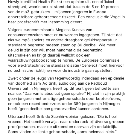
Newly Identified Health Risks) een opinion uit, een officieel
standpunt, waarin ook al stond dat tussen de 5 en 10 procent
van de mp3-gebruikers – miljoenen jongeren in Europa –
onherstelbare gehoorschade riskeert. Een conclusie die Vogel in
haar proefschrift met instemming citeert.
Volgens eurocommissaris Meglena Kuneva van
consumentenzaken moet er nu worden ingegrepen. Zij stelt dat
nieuwe mp3-spelers en andere draagbare geluidsapparatuur
standaard begrensd moeten staan op 80 decibel. Wie meer
geluid in zijn oor wil, moet handmatig de begrenzing
uitschakelen en krijgt daarbij wellicht ook een
waarschuwingsboodschap te horen. De Europese Commissie
voor elektrotechnische standaardisatie (Cenelec) moet hiervoor
nu technische richtlijnen voor de industrie gaan opstellen.
Zwelt onder de jeugd van tegenwoordig inderdaad een epidemie
van doofheid aan? Ad Snik, audioloog aan de Radboud
Universiteit in Nijmegen, heeft op dit punt geen behoefte aan
nuance: “Daarvan is absoluut geen sprake.” Hij ziet in zijn praktijk
geen jongeren met ernstige gehoorschade door koptelefoons,
en ook een recent onderzoek onder 350 jongeren in Nijmegen
heeft ‘geen decibel aan gehoorverlies’ kunnen aantonen.
Uiteraard heeft Snik de Scenhir-opinion gelezen: “Die is heel
vreemd. Het comité verwijst naar onderzoek bij diverse groepen
proefpersonen, maar de uitkomsten daarvan zijn onduidelijk.
Soms vinden ze lichte gehoorschade, soms helemaal niets.”