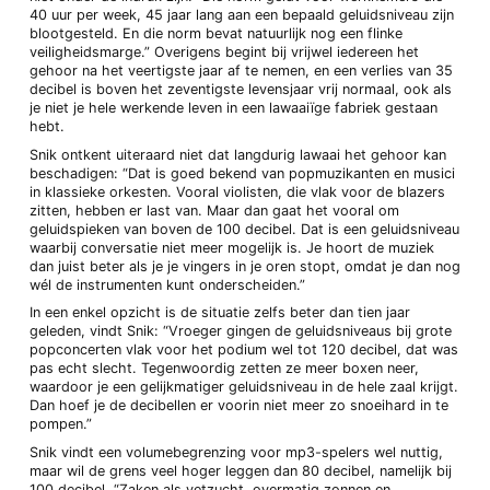
40 uur per week, 45 jaar lang aan een bepaald geluidsniveau zijn
blootgesteld. En die norm bevat natuurlijk nog een flinke
veiligheidsmarge.” Overigens begint bij vrijwel iedereen het
gehoor na het veertigste jaar af te nemen, en een verlies van 35
decibel is boven het zeventigste levensjaar vrij normaal, ook als
je niet je hele werkende leven in een lawaaiïge fabriek gestaan
hebt.
Snik ontkent uiteraard niet dat langdurig lawaai het gehoor kan
beschadigen: “Dat is goed bekend van popmuzikanten en musici
in klassieke orkesten. Vooral violisten, die vlak voor de blazers
zitten, hebben er last van. Maar dan gaat het vooral om
geluidspieken van boven de 100 decibel. Dat is een geluidsniveau
waarbij conversatie niet meer mogelijk is. Je hoort de muziek
dan juist beter als je je vingers in je oren stopt, omdat je dan nog
wél de instrumenten kunt onderscheiden.”
In een enkel opzicht is de situatie zelfs beter dan tien jaar
geleden, vindt Snik: “Vroeger gingen de geluidsniveaus bij grote
popconcerten vlak voor het podium wel tot 120 decibel, dat was
pas echt slecht. Tegenwoordig zetten ze meer boxen neer,
waardoor je een gelijkmatiger geluidsniveau in de hele zaal krijgt.
Dan hoef je de decibellen er voorin niet meer zo snoeihard in te
pompen.”
Snik vindt een volumebegrenzing voor mp3-spelers wel nuttig,
maar wil de grens veel hoger leggen dan 80 decibel, namelijk bij
100 decibel. “Zaken als vetzucht, overmatig zonnen en