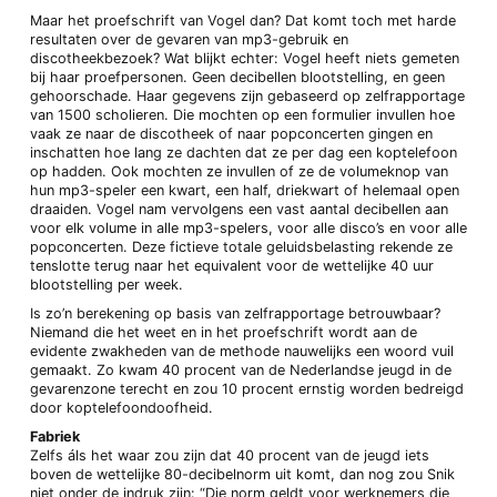
Maar het proefschrift van Vogel dan? Dat komt toch met harde
resultaten over de gevaren van mp3-gebruik en
discotheekbezoek? Wat blijkt echter: Vogel heeft niets gemeten
bij haar proefpersonen. Geen decibellen blootstelling, en geen
gehoorschade. Haar gegevens zijn gebaseerd op zelfrapportage
van 1500 scholieren. Die mochten op een formulier invullen hoe
vaak ze naar de discotheek of naar popconcerten gingen en
inschatten hoe lang ze dachten dat ze per dag een koptelefoon
op hadden. Ook mochten ze invullen of ze de volumeknop van
hun mp3-speler een kwart, een half, driekwart of helemaal open
draaiden. Vogel nam vervolgens een vast aantal decibellen aan
voor elk volume in alle mp3-spelers, voor alle disco’s en voor alle
popconcerten. Deze fictieve totale geluidsbelasting rekende ze
tenslotte terug naar het equivalent voor de wettelijke 40 uur
blootstelling per week.
Is zo’n berekening op basis van zelfrapportage betrouwbaar?
Niemand die het weet en in het proefschrift wordt aan de
evidente zwakheden van de methode nauwelijks een woord vuil
gemaakt. Zo kwam 40 procent van de Nederlandse jeugd in de
gevarenzone terecht en zou 10 procent ernstig worden bedreigd
door koptelefoondoofheid.
Fabriek
Zelfs áls het waar zou zijn dat 40 procent van de jeugd iets
boven de wettelijke 80-decibelnorm uit komt, dan nog zou Snik
niet onder de indruk zijn: “Die norm geldt voor werknemers die