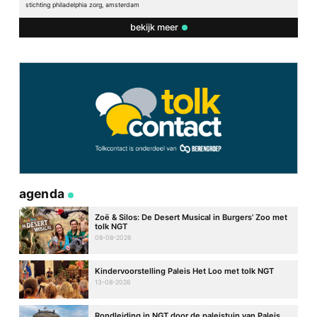
stichting philadelphia zorg, amsterdam
bekijk meer
agenda
Zoë & Silos: De Desert Musical in Burgers’ Zoo met
tolk NGT
08-08-2026
Kindervoorstelling Paleis Het Loo met tolk NGT
13-08-2026
Rondleiding in NGT door de paleistuin van Paleis