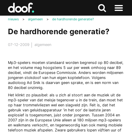
in
Doof.nl
Zoeken
Terug
Zoeken
Naar
naar
nieuws
>
algemeen
>
de hardhorende generatie?
menu
boven
De hardhorende generatie?
07-12-2009
algemeen
Mp3-spelers moeten standaard worden begrensd op 80 decibel,
en het volume mag hoogstens 5 uur per week omhoog naar 89
decibel, vindt de Europese Commissie. Anders worden miljoenen
jongeren stokdoof van hun eigen koptelefoon. Volgens
audioloog Ad Snik is daarvan geen sprake, en is een norm van
80 decibel onzinnig.
Het klinkt zo plausibel: als u zich al stoort aan de muziek uit de
mp3-speler van dat meisje tegenover u in de trein, dan moet het
op haar trommelvliezen wel een slagveld zijn. Feit is, dat het
gebruik van geluidsapparatuur ‘in het oor’ de laatste jaren
explosief is toegenomen, juist onder jongeren. Tussen 2004 en
2007 zijn in de Europese Unie alleen al 180 miljoen mp3-spelers
en walkmans verkocht, en tegenwoordig kan ook menig mobiele
telefoon muziek afspelen. Zware gebruikers lopen vijftien uur of