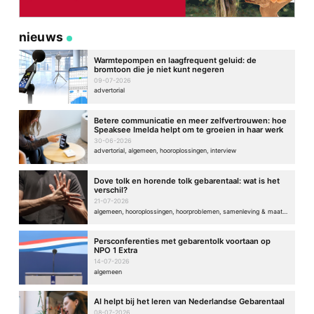
nieuws
Warmtepompen en laagfrequent geluid: de
bromtoon die je niet kunt negeren
09-07-2026
advertorial
Betere communicatie en meer zelfvertrouwen: hoe
Speaksee Imelda helpt om te groeien in haar werk
30-06-2026
advertorial, algemeen, hooroplossingen, interview
Dove tolk en horende tolk gebarentaal: wat is het
verschil?
21-07-2026
algemeen, hooroplossingen, hoorproblemen, samenleving & maatschappij
Persconferenties met gebarentolk voortaan op
NPO 1 Extra
14-07-2026
algemeen
AI helpt bij het leren van Nederlandse Gebarentaal
08-07-2026