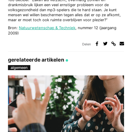
drankmisbruik lijken een veel ernstiger probleem voor de
volksgezondheid dan mp3-spelers die te hard staan. Je kunt
mensen wel willen beschermen tegen alles dat er op ze afkomt,
maar er moet toch ook ruimte overblijven voor plezier?”
Bron:
Natuurwetenschap & Techniek
, nummer 12 (jaargang
2009)
Delen
Deel
Deel
Deel
Deel
via
op
op
via
link
Facebook
Twitter
e-
gerelateerde artikelen
mail
algemeen