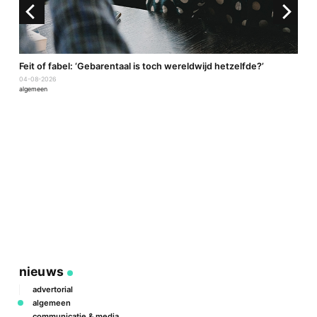
a
Feit of fabel: ‘Gebarentaal is toch wereldwijd hetzelfde?’
04-08-2026
algemeen
P
2
a
nieuws
advertorial
algemeen
communicatie & media