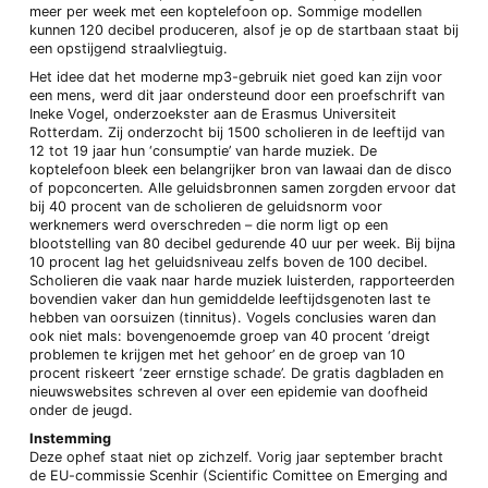
meer per week met een koptelefoon op. Sommige modellen
kunnen 120 decibel produceren, alsof je op de startbaan staat bij
een opstijgend straalvliegtuig.
Het idee dat het moderne mp3-gebruik niet goed kan zijn voor
een mens, werd dit jaar ondersteund door een proefschrift van
Ineke Vogel, onderzoekster aan de Erasmus Universiteit
Rotterdam. Zij onderzocht bij 1500 scholieren in de leeftijd van
12 tot 19 jaar hun ‘consumptie’ van harde muziek. De
koptelefoon bleek een belangrijker bron van lawaai dan de disco
of popconcerten. Alle geluidsbronnen samen zorgden ervoor dat
bij 40 procent van de scholieren de geluidsnorm voor
werknemers werd overschreden – die norm ligt op een
blootstelling van 80 decibel gedurende 40 uur per week. Bij bijna
10 procent lag het geluidsniveau zelfs boven de 100 decibel.
Scholieren die vaak naar harde muziek luisterden, rapporteerden
bovendien vaker dan hun gemiddelde leeftijdsgenoten last te
hebben van oorsuizen (tinnitus). Vogels conclusies waren dan
ook niet mals: bovengenoemde groep van 40 procent ‘dreigt
problemen te krijgen met het gehoor’ en de groep van 10
procent riskeert ‘zeer ernstige schade’. De gratis dagbladen en
nieuwswebsites schreven al over een epidemie van doofheid
onder de jeugd.
Instemming
Deze ophef staat niet op zichzelf. Vorig jaar september bracht
de EU-commissie Scenhir (Scientific Comittee on Emerging and