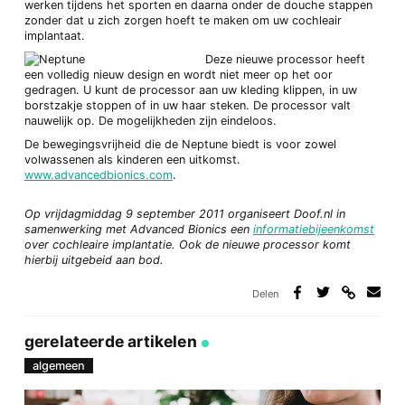
werken tijdens het sporten en daarna onder de douche stappen
zonder dat u zich zorgen hoeft te maken om uw cochleair
implantaat.
Deze nieuwe processor heeft
een volledig nieuw design en wordt niet meer op het oor
gedragen. U kunt de processor aan uw kleding klippen, in uw
borstzakje stoppen of in uw haar steken. De processor valt
nauwelijk op. De mogelijkheden zijn eindeloos.
De bewegingsvrijheid die de Neptune biedt is voor zowel
volwassenen als kinderen een uitkomst.
www.advancedbionics.com
.
Op vrijdagmiddag 9 september 2011 organiseert Doof.nl in
samenwerking met Advanced Bionics een
informatiebijeenkomst
over cochleaire implantatie. Ook de nieuwe processor komt
hierbij uitgebeid aan bod.
Delen
Deel
Deel
Deel
Deel
via
op
op
via
link
Facebook
Twitter
e-
gerelateerde artikelen
mail
algemeen