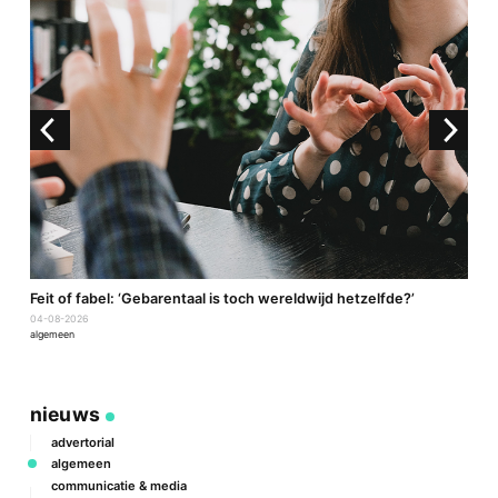
a
Feit of fabel: ‘Gebarentaal is toch wereldwijd hetzelfde?’
P
04-08-2026
2
algemeen
a
nieuws
advertorial
algemeen
communicatie & media