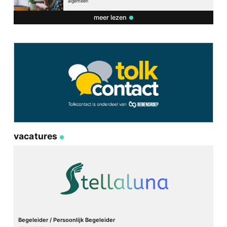
algemeen
meer lezen
vacatures
Begeleider / Persoonlijk Begeleider