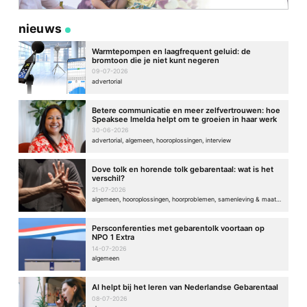
nieuws
Warmtepompen en laagfrequent geluid: de
bromtoon die je niet kunt negeren
09-07-2026
advertorial
Betere communicatie en meer zelfvertrouwen: hoe
Speaksee Imelda helpt om te groeien in haar werk
30-06-2026
advertorial, algemeen, hooroplossingen, interview
Dove tolk en horende tolk gebarentaal: wat is het
verschil?
21-07-2026
algemeen, hooroplossingen, hoorproblemen, samenleving & maatschappij
Persconferenties met gebarentolk voortaan op
NPO 1 Extra
14-07-2026
algemeen
AI helpt bij het leren van Nederlandse Gebarentaal
08-07-2026