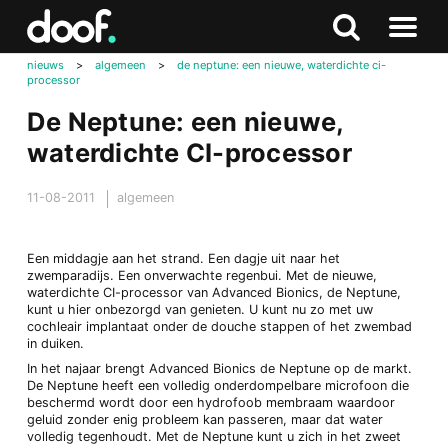
in
Doof.nl
Zoeken
Terug
Zoeken
Naar
naar
nieuws
>
algemeen
>
de neptune: een nieuwe, waterdichte ci-
menu
processor
boven
De Neptune: een nieuwe,
waterdichte CI-processor
11-08-2011
algemeen
Een middagje aan het strand. Een dagje uit naar het
zwemparadijs. Een onverwachte regenbui. Met de nieuwe,
waterdichte CI-processor van Advanced Bionics, de Neptune,
kunt u hier onbezorgd van genieten. U kunt nu zo met uw
cochleair implantaat onder de douche stappen of het zwembad
in duiken.
In het najaar brengt Advanced Bionics de Neptune op de markt.
De Neptune heeft een volledig onderdompelbare microfoon die
beschermd wordt door een hydrofoob membraam waardoor
geluid zonder enig probleem kan passeren, maar dat water
volledig tegenhoudt. Met de Neptune kunt u zich in het zweet