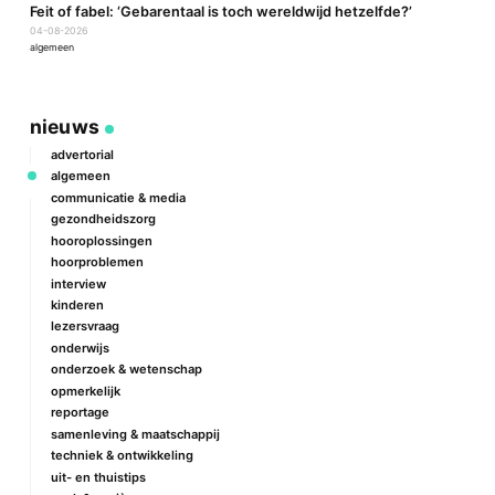
a
Feit of fabel: ‘Gebarentaal is toch wereldwijd hetzelfde?’
P
04-08-2026
2
algemeen
a
nieuws
advertorial
algemeen
communicatie & media
gezondheidszorg
hooroplossingen
hoorproblemen
interview
kinderen
lezersvraag
onderwijs
onderzoek & wetenschap
opmerkelijk
reportage
samenleving & maatschappij
techniek & ontwikkeling
uit- en thuistips