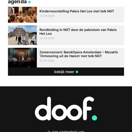
agenda
Kindervoorstelling Paleis Het Loo met tolk NGT
13-08-2026
Rondleiding in NGT door de paleistuin van Paleis
Het Loo
14-08-2026
Zomerconcert: BarokOpera Amsterdam – Mozart’s
‘Ontvoering uit de Harem’ met tolk NGT
15-08-2026
bekijk meer
is een onderdeel van