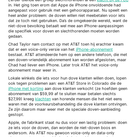
in. Het ging toen erom dat Appe de iPhone onvoldoende had
aangepast voor gebruik met een gehoorapparaat. Nu speelt een
heel ander probleem: de doven willen niet meebetalen voor iets
dat ze toch niet gebruiken. Da’s de omgekeerde wereld, want de
niet-dove bevolking betaalt wel mee aan iPhone-aanpassingen
die specifiek voor doven en slechthorenden moeten worden
gedaan.
Chad Taylor nam contact op met AT&T toen hij erachter kwam
dat er een voice-only versie van het
iPhone-abonnement
bestaat. AT&T attendeerde hem op een andere telefoon, die met
een doven-vriendelijk abonnement kan worden afgesloten, maar
Chad had liever een iPhone. Later trok AT&T het voice-only
abonnement maar weer in.
Lokale winkels die iets voor hun dove klanten willen doen, lopen
ook tegen problemen aan: een AT&T Store in Colorado die de
iPhone met korting
aan dove klanten verkocht (ze hoefden geen
abonnement van $59,99 af te sluiten maar betalen slechts
$27,99) kreeg
klachten
van horende mensen die het niet eens
waren met de voorkeursbehandeling die dove klanten ontvingen.
Ze zijn daarom maar weer met de speciale doven-aanbieding
gestopt.
Apple, de fabrikant staat nu dus voor een lastig probleem: doen
ze iets voor de doven, dan worden de niet-doven boos en
andersom. Als AT&T nou gewoon voice-only en data-only