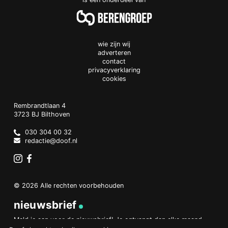
wie zijn wij
adverteren
contact
privacyverklaring
cookies
Doof.nl
work
Rembrandtlaan 4
3723 BJ
Bilthoven
The
Netherlands
030 304 00 32
redactie@doof.nl
Instagram
Facebook
© 2026 Alle rechten voorbehouden
nieuwsbrief
Meld je aan voor de nieuwsbrief! Je ontvangt dan elke maand