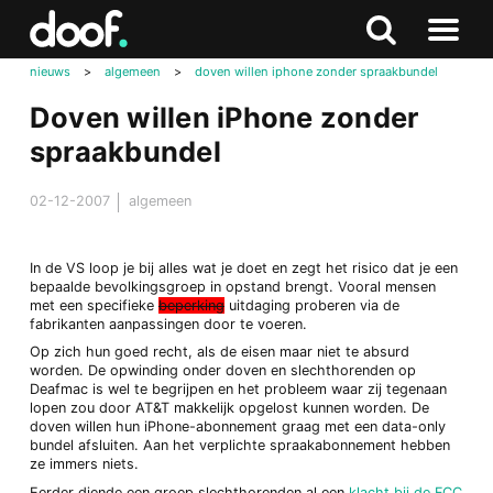
in
Doof.nl
Zoeken
Terug
Zoeken
Naar
naar
nieuws
>
algemeen
>
doven willen iphone zonder spraakbundel
menu
boven
Doven willen iPhone zonder
spraakbundel
02-12-2007
algemeen
In de VS loop je bij alles wat je doet en zegt het risico dat je een
bepaalde bevolkingsgroep in opstand brengt. Vooral mensen
met een specifieke
beperking
uitdaging proberen via de
fabrikanten aanpassingen door te voeren.
Op zich hun goed recht, als de eisen maar niet te absurd
worden. De opwinding onder doven en slechthorenden op
Deafmac is wel te begrijpen en het probleem waar zij tegenaan
lopen zou door AT&T makkelijk opgelost kunnen worden. De
doven willen hun iPhone-abonnement graag met een data-only
bundel afsluiten. Aan het verplichte spraakabonnement hebben
ze immers niets.
Eerder diende een groep slechthorenden al een
klacht bij de FCC