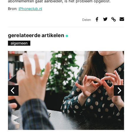
abonnementen gaat aanbieden, is het probleem opgelost.
Bron:
iPhoneclub.nl
Delen
Deel
Deel
Deel
Deel
via
op
op
via
link
Facebook
Twitter
e-
gerelateerde artikelen
mail
algemeen