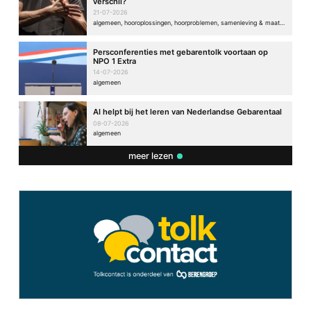
verschil?
21-07-2026
algemeen, hooroplossingen, hoorproblemen, samenleving & maatschappij
Persconferenties met gebarentolk voortaan op
NPO 1 Extra
14-07-2026
algemeen
AI helpt bij het leren van Nederlandse Gebarentaal
08-07-2026
algemeen
meer lezen