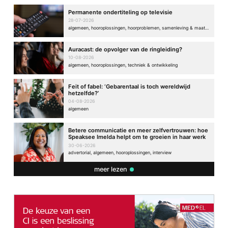
Permanente ondertiteling op televisie
28-07-2026
algemeen, hooroplossingen, hoorproblemen, samenleving & maatschappij, techniek & ontwikkeling
Auracast: de opvolger van de ringleiding?
10-08-2026
algemeen, hooroplossingen, techniek & ontwikkeling
Feit of fabel: ‘Gebarentaal is toch wereldwijd
hetzelfde?’
04-08-2026
algemeen
Betere communicatie en meer zelfvertrouwen: hoe
Speaksee Imelda helpt om te groeien in haar werk
30-06-2026
advertorial, algemeen, hooroplossingen, interview
meer lezen