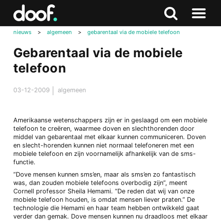
in
Doof.nl
Zoeken
Terug
Zoeken
Naar
naar
nieuws
>
algemeen
>
gebarentaal via de mobiele telefoon
menu
boven
Gebarentaal via de mobiele
telefoon
03-12-2009
algemeen
Amerikaanse wetenschappers zijn er in geslaagd om een mobiele
telefoon te creëren, waarmee doven en slechthorenden door
middel van gebarentaal met elkaar kunnen communiceren. Doven
en slecht-horenden kunnen niet normaal telefoneren met een
mobiele telefoon en zijn voornamelijk afhankelijk van de sms-
functie.
“Dove mensen kunnen sms’en, maar als sms’en zo fantastisch
was, dan zouden mobiele telefoons overbodig zijn”, meent
Cornell professor Sheila Hemami. “De reden dat wij van onze
mobiele telefoon houden, is omdat mensen liever praten.” De
technologie die Hemami en haar team hebben ontwikkeld gaat
verder dan gemak. Dove mensen kunnen nu draadloos met elkaar