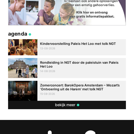
agenda
Kindervoorstelling Paleis Het Loo met tolk NGT
13-08-2026
Rondleiding in NGT door de paleistuin van Paleis
Het Loo
14-08-2026
Zomerconcert: BarokOpera Amsterdam – Mozart’s
‘Ontvoering uit de Harem’ met tolk NGT
15-08-2026
bekijk meer