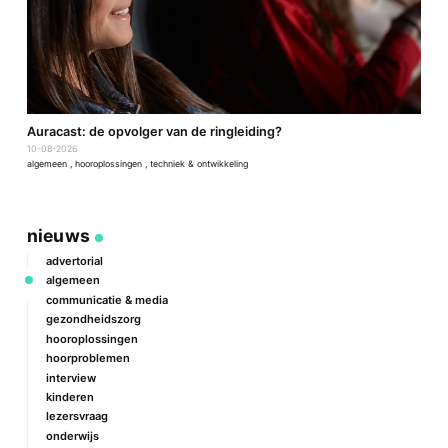
Auracast: de opvolger van de ringleiding?
F
10-08-2026
0
algemeen
,
hooroplossingen
,
techniek & ontwikkeling
a
nieuws
advertorial
algemeen
communicatie & media
gezondheidszorg
hooroplossingen
hoorproblemen
interview
kinderen
lezersvraag
onderwijs