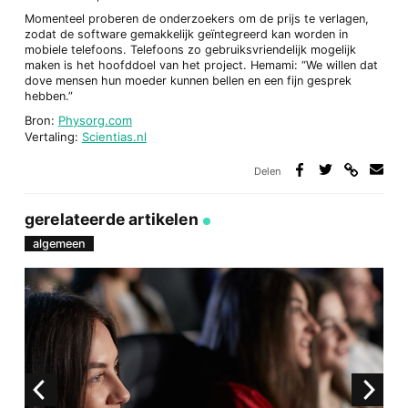
Momenteel proberen de onderzoekers om de prijs te verlagen,
zodat de software gemakkelijk geïntegreerd kan worden in
mobiele telefoons. Telefoons zo gebruiksvriendelijk mogelijk
maken is het hoofddoel van het project. Hemami: “We willen dat
dove mensen hun moeder kunnen bellen en een fijn gesprek
hebben.”
Bron:
Physorg.com
Vertaling:
Scientias.nl
Delen
Deel
Deel
Deel
Deel
via
op
op
via
link
Facebook
Twitter
e-
gerelateerde artikelen
mail
algemeen