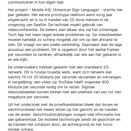
communiceren in hun eigen taal.
Het project – Mobile ASL (American Sign Language) – startte vier
jaar geleden. Het eerste prototype telefoon werd vorig jaar
uitgebracht en is nu in handen van 25 dove mensen in de
omgeving van Seattle. De techniek maakt gebruik van
videoconferentie. De bellers zien elkaar dus via het schermpje.
Toch liep het team tegen enkele problemen op. De videobeelden
moeten namelijk zo scherp mogelijk zijn om op een afstand te
zien. Dit vraagt om een snelle verbinding. Daarnaast was de lage
accuduur een probleem. Dit is opgelost door het aantal frames
per seconden te variëren, afhankelijk van wie aan het gebaren is
en wie kijkt.
De onderzoekers hebben gewerkt met een standaard 2G-
netwerk. Dit is houtje-touwtje werk, want zo’n netwerk kan
slechts 15 tot 20 kilobyte per seconde verzenden en ontvangen.
In vergelijking: een video op YouTube heeft ongeveer 600
kilobyte per seconde nodig om te reizen. Digitale
televisiebeelden komen binnen met een snelheid van zes tot tien
megabyte per seconde.
Uit het onderzoek met de proefkandidaten bleek dat doven en
slechthorenden het meest letten op het gezicht en de handen
van de ander. Gezichtsuitdrukkingen voegen veel informatie toe
aan gebarentaal. De mobiele technologie zendt de gezichten en
de handen het scherpst door, de achtergrond en het torso
minder scherp.