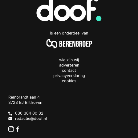
is een onderdeel van
wie zijn wij
adverteren
contact
privacyverklaring
cookies
Doof.nl
work
Rembrandtlaan 4
3723 BJ
Bilthoven
The
Netherlands
030 304 00 32
redactie@doof.nl
Instagram
Facebook