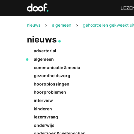
in
Menu
LEZE
Doof.nl
nieuws
>
algemeen
>
gehoorcellen gekweekt ui
nieuws
advertorial
algemeen
communicatie & media
gezondheidszorg
hooroplossingen
hoorproblemen
interview
kinderen
lezersvraag
onderwijs
onderzoek & wetenschap