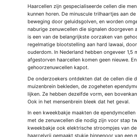
Haarcellen zijn gespecialiseerde cellen die m
kunnen horen. De minuscule trilhaartjes aan d
beweging door geluidsgolven, en worden omgez
naburige zenuwcellen die signalen doorgeven a
is een van de belangrijkste oorzaken van geho
regelmatige blootstelling aan hard lawaai, door
ouderdom. In Nederland hebben ongeveer 1,5 
afgestorven haarcellen komen geen nieuwe. En
gehoorzenuwcellen kapot.
De onderzoekers ontdekten dat de cellen die d
muizenbrein bekleden, de zogeheten ependymce
lijken. Ze hebben dezelfde vorm, een bovenkant
Ook in het mensenbrein bleek dat het geval.
In een kweekbakje maakten de ependymcellen va
met de zenuwcellen die nodig zijn voor stap twe
kweekbakje ook elektrische stroompjes van de 
haarcelvrij gemaakt stukje binnenoor van een