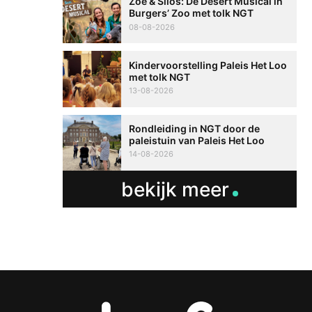
Zoë & Silos: De Desert Musical in
Burgers’ Zoo met tolk NGT
08-08-2026
Kindervoorstelling Paleis Het Loo
met tolk NGT
13-08-2026
Rondleiding in NGT door de
paleistuin van Paleis Het Loo
14-08-2026
bekijk meer