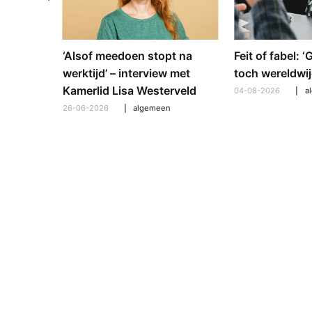
e en
‘Alsof meedoen stopt na
Feit of fabel: 
: hoe
werktijd’ – interview met
toch wereldwij
pt om te
Kamerlid Lisa Westerveld
04-08-2026
a
26-06-2026
algemeen
l
,
algemeen
,
hooroplossingen
,
interview