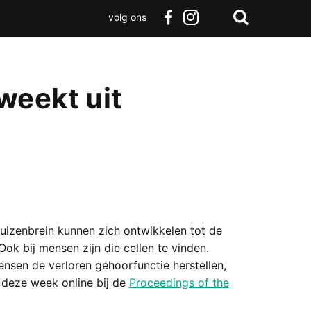
volg ons
Zoeken
Terug
facebook
instagram
Zoeken
naar
boven
weekt uit
uizenbrein kunnen zich ontwikkelen tot de
Ook bij mensen zijn die cellen te vinden.
nsen de verloren gehoorfunctie herstellen,
 deze week online bij de
Proceedings of the