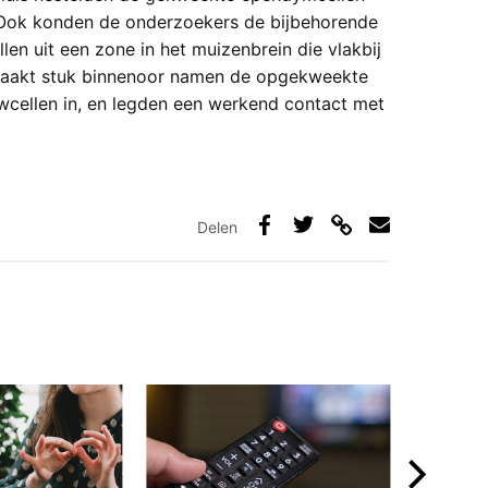
 Ook konden de onderzoekers de bijbehorende
n uit een zone in het muizenbrein die vlakbij
emaakt stuk binnenoor namen de opgekweekte
wcellen in, en legden een werkend contact met
Delen
Deel
Deel
Deel
Deel
via
op
op
via
link
Facebook
Twitter
e-
mail