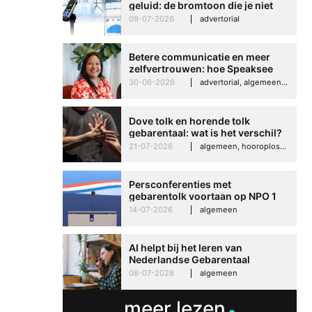
geluid: de bromtoon die je niet
kunt negeren
09-07-2026
advertorial
Betere communicatie en meer
zelfvertrouwen: hoe Speaksee
Imelda helpt om te groeien in
30-06-2026
advertorial, algemeen, hooroplossingen, interview
haar werk
Dove tolk en horende tolk
gebarentaal: wat is het verschil?
21-07-2026
algemeen, hooroplossingen, hoorproblemen, samenleving & maatschappij
Persconferenties met
gebarentolk voortaan op NPO 1
Extra
14-07-2026
algemeen
AI helpt bij het leren van
Nederlandse Gebarentaal
08-07-2026
algemeen
meer lezen