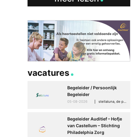
Betere communicati
meer zelfvertrouwen
Speaksee Imelda hel
groeien in haar werk
30-06-2026
advertoria
vacatures
Begeleider / Persoonlijk
Begeleider
05-08-2026
stellaluna, de punt (drenthe)
Begeleider Auditief – Hofje
van Castellum – Stichting
Philadelphia Zorg