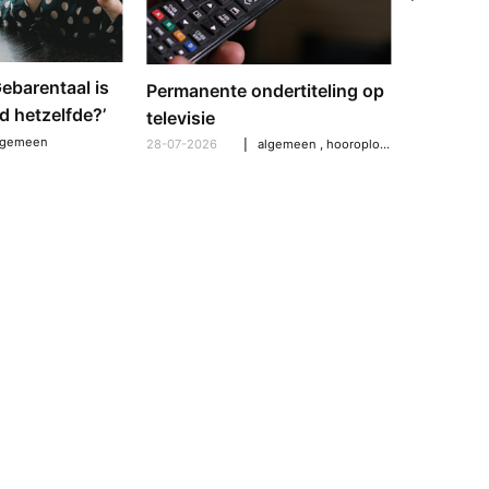
‘Gebarentaal is
Dove tol
Permanente ondertiteling op
d hetzelfde?’
gebarent
televisie
verschil
lgemeen
28-07-2026
algemeen
,
hooroplossingen
,
hoorpro
21-07-2026