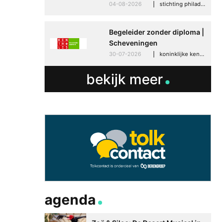
04-08-2026
stichting philadelphia zorg, den haag
Begeleider zonder diploma |
Scheveningen
30-07-2026
koninklijke kentalis, scheveningen
bekijk meer
agenda