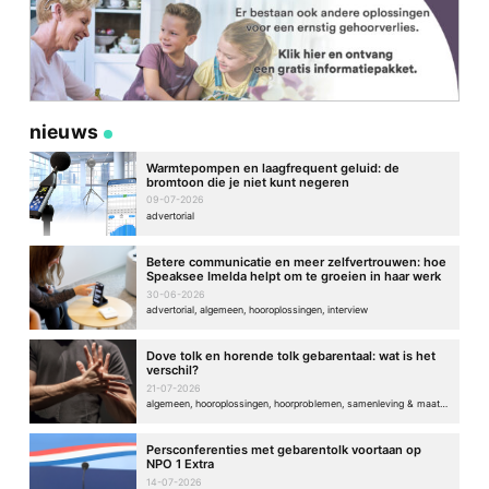
nieuws
Warmtepompen en laagfrequent geluid: de
bromtoon die je niet kunt negeren
09-07-2026
advertorial
Betere communicatie en meer zelfvertrouwen: hoe
Speaksee Imelda helpt om te groeien in haar werk
30-06-2026
advertorial, algemeen, hooroplossingen, interview
Dove tolk en horende tolk gebarentaal: wat is het
verschil?
21-07-2026
algemeen, hooroplossingen, hoorproblemen, samenleving & maatschappij
Persconferenties met gebarentolk voortaan op
NPO 1 Extra
14-07-2026