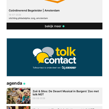
Coördinerend Begeleider | Amsterdam
16-07-2026
stichting philadelphia zorg, amsterdam
bekijk meer
agenda
Zoë & Silos: De Desert Musical in Burgers’ Zoo met
tolk NGT
08-08-2026