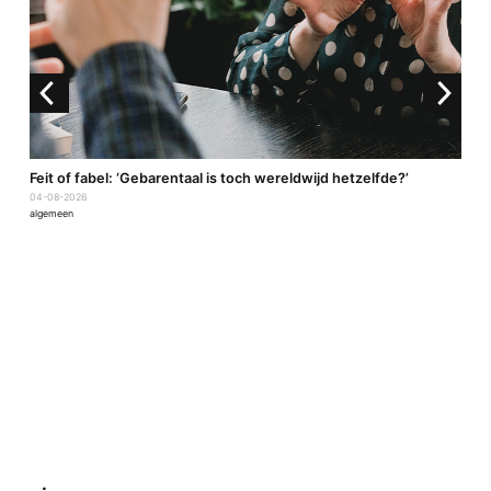
a
Feit of fabel: ‘Gebarentaal is toch wereldwijd hetzelfde?’
04-08-2026
algemeen
P
2
a