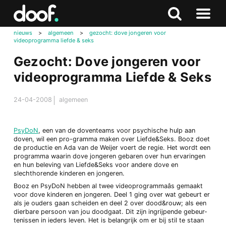
in
Doof.nl
Zoeken
Terug
Zoeken
Naar
naar
nieuws
>
algemeen
>
gezocht: dove jongeren voor
menu
videoprogramma liefde & seks
boven
Gezocht: Dove jongeren voor
videoprogramma Liefde & Seks
24-04-2008
algemeen
PsyDoN
, een van de doventeams voor psychische hulp aan
doven, wil een pro-gramma maken over Liefde&Seks. Booz doet
de productie en Ada van de Weijer voert de regie. Het wordt een
programma waarin dove jongeren gebaren over hun ervaringen
en hun beleving van Liefde&Seks voor andere dove en
slechthorende kinderen en jongeren.
Booz en PsyDoN hebben al twee videoprogrammaâs gemaakt
voor dove kinderen en jongeren. Deel 1 ging over wat gebeurt er
als je ouders gaan scheiden en deel 2 over dood&rouw; als een
dierbare persoon van jou doodgaat. Dit zijn ingrijpende gebeur-
tenissen in ieders leven. Het is belangrijk om er bij stil te staan