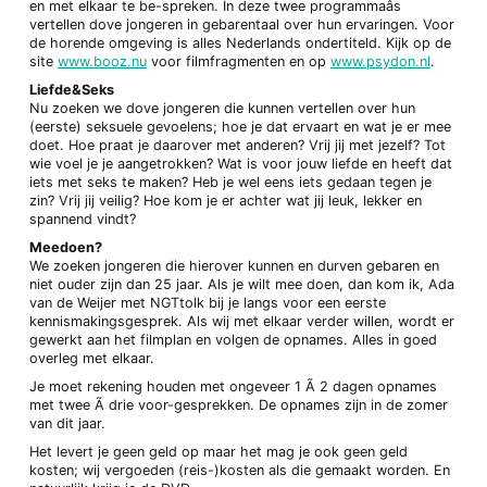
en met elkaar te be-spreken. In deze twee programmaâs
vertellen dove jongeren in gebarentaal over hun ervaringen. Voor
de horende omgeving is alles Nederlands ondertiteld. Kijk op de
site
www.booz.nu
voor filmfragmenten en op
www.psydon.nl
.
Liefde&Seks
Nu zoeken we dove jongeren die kunnen vertellen over hun
(eerste) seksuele gevoelens; hoe je dat ervaart en wat je er mee
doet. Hoe praat je daarover met anderen? Vrij jij met jezelf? Tot
wie voel je je aangetrokken? Wat is voor jouw liefde en heeft dat
iets met seks te maken? Heb je wel eens iets gedaan tegen je
zin? Vrij jij veilig? Hoe kom je er achter wat jij leuk, lekker en
spannend vindt?
Meedoen?
We zoeken jongeren die hierover kunnen en durven gebaren en
niet ouder zijn dan 25 jaar. Als je wilt mee doen, dan kom ik, Ada
van de Weijer met NGTtolk bij je langs voor een eerste
kennismakingsgesprek. Als wij met elkaar verder willen, wordt er
gewerkt aan het filmplan en volgen de opnames. Alles in goed
overleg met elkaar.
Je moet rekening houden met ongeveer 1 Ã 2 dagen opnames
met twee Ã drie voor-gesprekken. De opnames zijn in de zomer
van dit jaar.
Het levert je geen geld op maar het mag je ook geen geld
kosten; wij vergoeden (reis-)kosten als die gemaakt worden. En