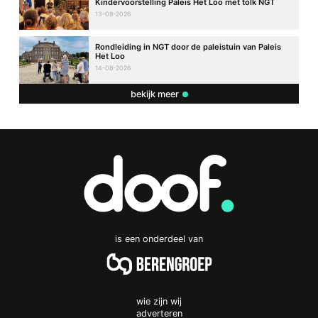
Kindervoorstelling Paleis Het Loo met tolk NGT
13-08-2026
Rondleiding in NGT door de paleistuin van Paleis
Het Loo
14-08-2026
bekijk meer
is een onderdeel van
wie zijn wij
adverteren