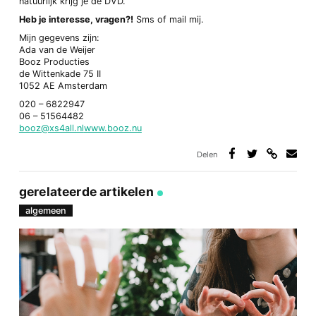
natuurlijk krijg je de DVD.
Heb je interesse, vragen?!
Sms of mail mij.
Mijn gegevens zijn:
Ada van de Weijer
Booz Producties
de Wittenkade 75 II
1052 AE Amsterdam
020 – 6822947
06 – 51564482
booz@xs4all.nl
www.booz.nu
Delen
Deel
Deel
Deel
Deel
via
op
op
via
link
Facebook
Twitter
e-
gerelateerde artikelen
mail
algemeen