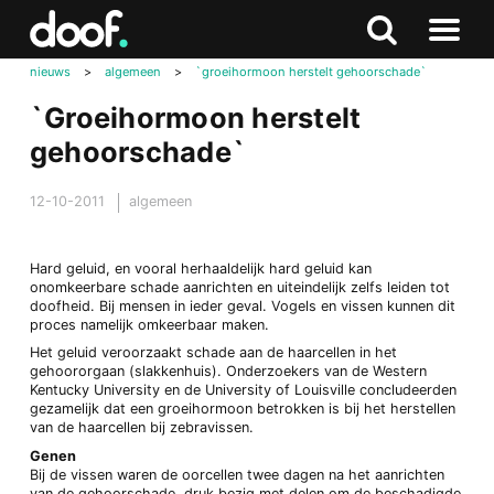
in
Doof.nl
Zoeken
Terug
Zoeken
Naar
naar
nieuws
>
algemeen
>
`groeihormoon herstelt gehoorschade`
menu
boven
`Groeihormoon herstelt
gehoorschade`
12-10-2011
algemeen
Hard geluid, en vooral herhaaldelijk hard geluid kan
onomkeerbare schade aanrichten en uiteindelijk zelfs leiden tot
doofheid. Bij mensen in ieder geval. Vogels en vissen kunnen dit
proces namelijk omkeerbaar maken.
Het geluid veroorzaakt schade aan de haarcellen in het
gehoororgaan (slakkenhuis). Onderzoekers van de Western
Kentucky University en de University of Louisville concludeerden
gezamelijk dat een groeihormoon betrokken is bij het herstellen
van de haarcellen bij zebravissen.
Genen
Bij de vissen waren de oorcellen twee dagen na het aanrichten
van de gehoorschade, druk bezig met delen om de beschadigde