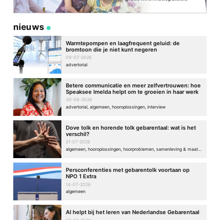
nieuws
Warmtepompen en laagfrequent geluid: de
bromtoon die je niet kunt negeren
09-07-2026
advertorial
Betere communicatie en meer zelfvertrouwen: hoe
Speaksee Imelda helpt om te groeien in haar werk
30-06-2026
advertorial, algemeen, hooroplossingen, interview
Dove tolk en horende tolk gebarentaal: wat is het
verschil?
21-07-2026
algemeen, hooroplossingen, hoorproblemen, samenleving & maatschappij
Persconferenties met gebarentolk voortaan op
NPO 1 Extra
14-07-2026
algemeen
AI helpt bij het leren van Nederlandse Gebarentaal