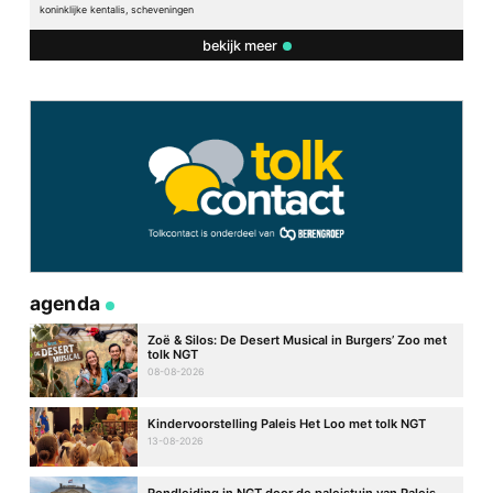
koninklijke kentalis, scheveningen
bekijk meer
agenda
Zoë & Silos: De Desert Musical in Burgers’ Zoo met
tolk NGT
08-08-2026
Kindervoorstelling Paleis Het Loo met tolk NGT
13-08-2026