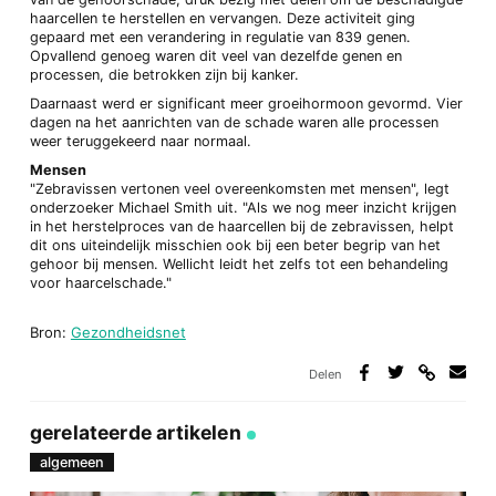
haarcellen te herstellen en vervangen. Deze activiteit ging
gepaard met een verandering in regulatie van 839 genen.
Opvallend genoeg waren dit veel van dezelfde genen en
processen, die betrokken zijn bij kanker.
Daarnaast werd er significant meer groeihormoon gevormd. Vier
dagen na het aanrichten van de schade waren alle processen
weer teruggekeerd naar normaal.
Mensen
"Zebravissen vertonen veel overeenkomsten met mensen", legt
onderzoeker Michael Smith uit. "Als we nog meer inzicht krijgen
in het herstelproces van de haarcellen bij de zebravissen, helpt
dit ons uiteindelijk misschien ook bij een beter begrip van het
gehoor bij mensen. Wellicht leidt het zelfs tot een behandeling
voor haarcelschade."
Bron:
Gezondheidsnet
Delen
Deel
Deel
Deel
Deel
via
op
op
via
link
Facebook
Twitter
e-
gerelateerde artikelen
mail
algemeen