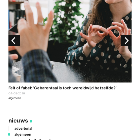
a
Feit of fabel: ‘Gebarentaal is toch wereldwijd hetzelfde?’
P
04-08-2026
2
algemeen
a
nieuws
advertorial
algemeen