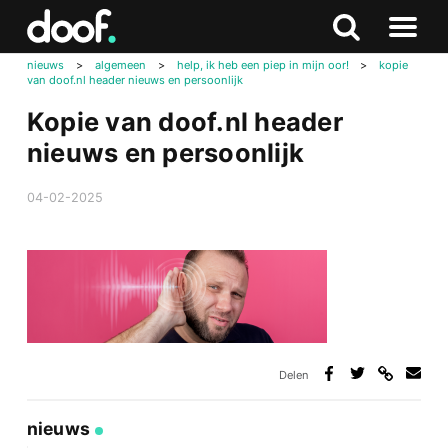
in
Doof.nl
Zoeken
Terug
Zoeken
Naar
naar
nieuws
>
algemeen
>
help, ik heb een piep in mijn oor!
>
kopie
menu
van doof.nl header nieuws en persoonlijk
boven
Kopie van doof.nl header
nieuws en persoonlijk
04-02-2025
Delen
Deel
Deel
Deel
Deel
via
op
op
via
link
Facebook
Twitter
e-
nieuws
mail