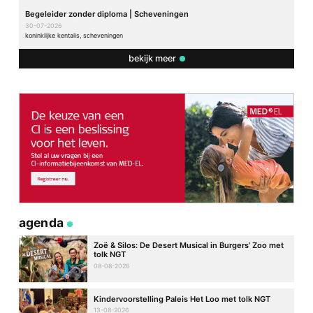
Begeleider zonder diploma | Scheveningen
30-07-2026
koninklijke kentalis, scheveningen
bekijk meer
agenda
Zoë & Silos: De Desert Musical in Burgers’ Zoo met
tolk NGT
08-08-2026
Kindervoorstelling Paleis Het Loo met tolk NGT
13-08-2026