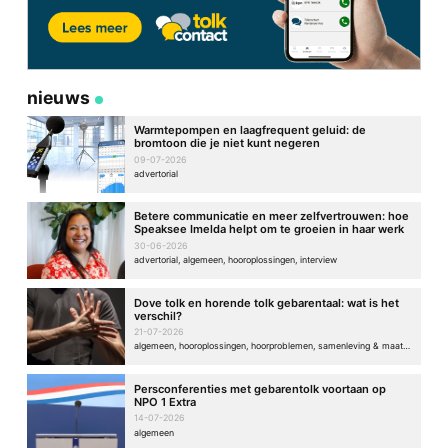
nieuws
Warmtepompen en laagfrequent geluid: de
bromtoon die je niet kunt negeren
09-07-2026
advertorial
Betere communicatie en meer zelfvertrouwen: hoe
Speaksee Imelda helpt om te groeien in haar werk
30-06-2026
advertorial, algemeen, hooroplossingen, interview
Dove tolk en horende tolk gebarentaal: wat is het
verschil?
21-07-2026
algemeen, hooroplossingen, hoorproblemen, samenleving & maatschappij
Persconferenties met gebarentolk voortaan op
NPO 1 Extra
14-07-2026
algemeen