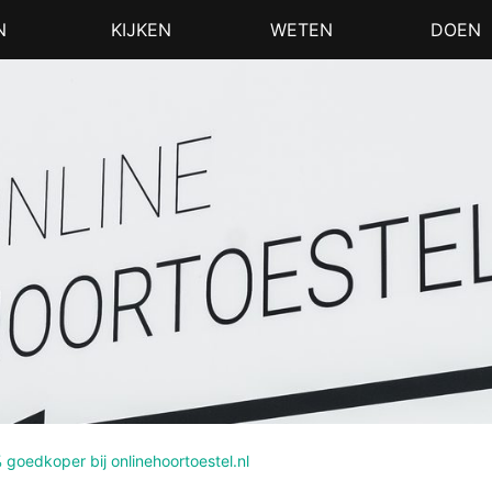
N
KIJKEN
WETEN
DOEN
 goedkoper bij onlinehoortoestel.nl