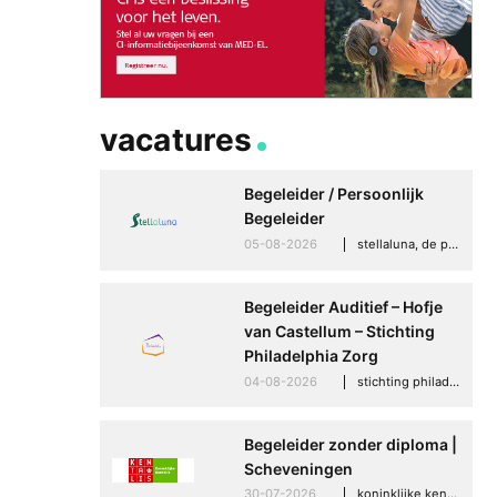
vacatures
Begeleider / Persoonlijk
Begeleider
05-08-2026
stellaluna, de punt (drenthe)
Begeleider Auditief – Hofje
van Castellum – Stichting
Philadelphia Zorg
04-08-2026
stichting philadelphia zorg, den haag
Begeleider zonder diploma |
Scheveningen
30-07-2026
koninklijke kentalis, scheveningen