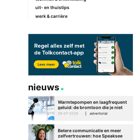
uit- en thuistips
werk & carrière
nieuws
Warmtepompen en laagfrequent
geluid: de bromtoon die je niet
kunt negeren
09-07-2026
advertorial
Betere communicatie en meer
zelfvertrouwen: hoe Speaksee