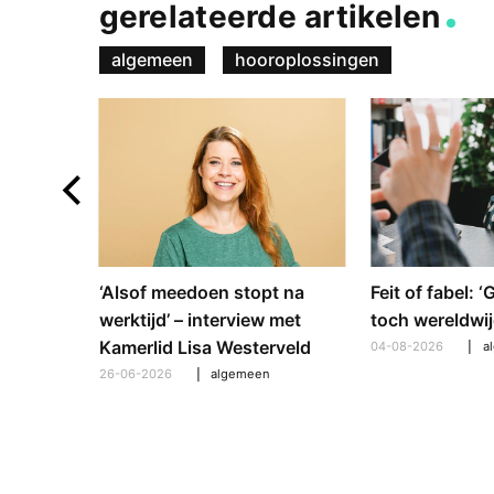
gerelateerde artikelen
algemeen
hooroplossingen
e en
‘Alsof meedoen stopt na
Feit of fabel: 
: hoe
werktijd’ – interview met
toch wereldwij
pt om te
Kamerlid Lisa Westerveld
04-08-2026
a
26-06-2026
algemeen
l
,
algemeen
,
hooroplossingen
,
interview