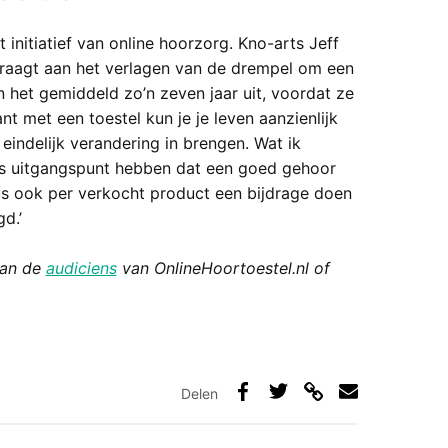
 initiatief van online hoorzorg. Kno-arts Jeff
ijdraagt aan het verlagen van de drempel om een
 het gemiddeld zo’n zeven jaar uit, voordat ze
t met een toestel kun je je leven aanzienlijk
eindelijk verandering in brengen. Wat ik
 als uitgangspunt hebben dat een goed gehoor
dus ook per verkocht product een bijdrage doen
d.’
van de
audiciens
van OnlineHoortoestel.nl
of
Delen
Deel
Deel
Deel
Deel
via
op
op
via