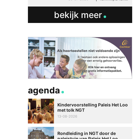
bekijk meer
Betere communicati
agenda
meer zelfvertrouwen
Speaksee Imelda hel
Kindervoorstelling Paleis Het Loo
groeien in haar werk
met tolk NGT
30-06-2026
advertoria
13-08-2026
Rondleiding in NGT door de
paleistuin van Paleis Het Loo