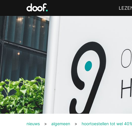
in
Menu
LEZE
Doof.nl
nieuws
>
algemeen
>
hoortoestellen tot wel 40%