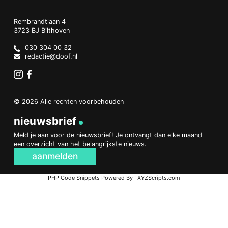
Doof.nl
work
Rembrandtlaan 4
3723 BJ
Bilthoven
The
Netherlands
030 304 00 32
redactie@doof.nl
Instagram
Facebook
© 2026 Alle rechten voorbehouden
nieuwsbrief
Meld je aan voor de nieuwsbrief! Je ontvangt dan elke maand
een overzicht van het belangrijkste nieuws.
aanmelden
PHP Code Snippets
Powered By :
XYZScripts.com