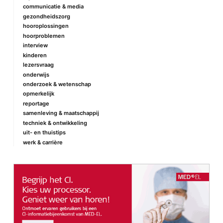
communicatie & media
gezondheidszorg
hooroplossingen
hoorproblemen
interview
kinderen
lezersvraag
onderwijs
onderzoek & wetenschap
opmerkelijk
reportage
samenleving & maatschappij
techniek & ontwikkeling
uit- en thuistips
werk & carrière