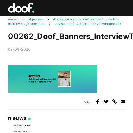
in
Doof.nl
nieuws
>
algemeen
>
‘ik sta daar als tolk, niet als theo’: dove tolk
theo over zijn unieke rol
>
00262_doof_banners_interviewtheoheader
00262_Doof_Banners_Interview
03-06-2026
Delen
Deel
Deel
Deel
Deel
via
op
op
via
link
Facebook
Twitter
e-
nieuws
mail
advertorial
algemeen