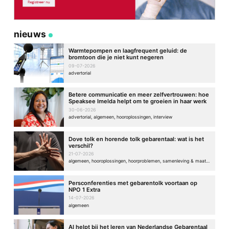
nieuws
Warmtepompen en laagfrequent geluid: de
bromtoon die je niet kunt negeren
09-07-2026
advertorial
Betere communicatie en meer zelfvertrouwen: hoe
Speaksee Imelda helpt om te groeien in haar werk
30-06-2026
advertorial, algemeen, hooroplossingen, interview
Dove tolk en horende tolk gebarentaal: wat is het
verschil?
21-07-2026
algemeen, hooroplossingen, hoorproblemen, samenleving & maatschappij
Persconferenties met gebarentolk voortaan op
NPO 1 Extra
14-07-2026
algemeen
AI helpt bij het leren van Nederlandse Gebarentaal